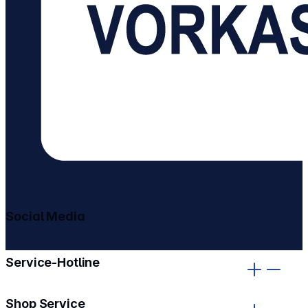
Social Media
gehe zu facebook
gehe zu instagram
Service-Hotline
Shop Service