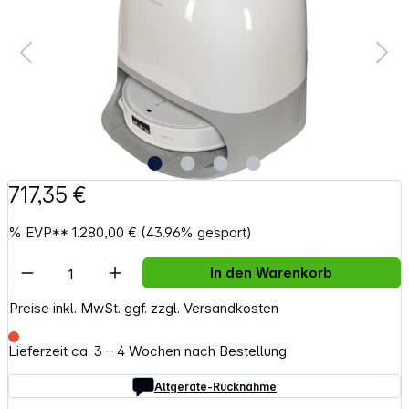
717,35 €
%
EVP**
1.280,00 €
(43.96% gespart)
Artikel Anzahl: Gib den gewünschten Wert e
In den Warenkorb
Preise inkl. MwSt. ggf. zzgl. Versandkosten
Lieferzeit ca. 3 – 4 Wochen nach Bestellung
Altgeräte-Rücknahme