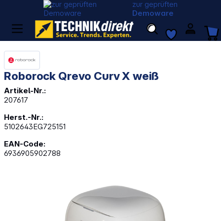
zur geprüften
Demoware
Roborock Qrevo Curv X weiß
Artikel-Nr.:
207617
Herst.-Nr.:
5102643EG725151
EAN-Code:
6936905902788
Bildergalerie überspringen