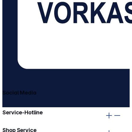
Social Media
gehe zu facebook
gehe zu instagram
Service-Hotline
Shop Service