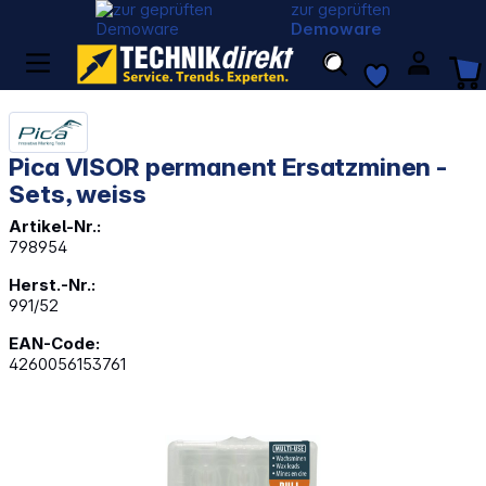
zur geprüften
Demoware
Pica VISOR permanent Ersatzminen -
Sets, weiss
Artikel-Nr.:
798954
Herst.-Nr.:
991/52
EAN-Code:
4260056153761
Bildergalerie überspringen