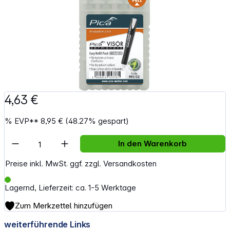
4,63 €
%
EVP**
8,95 €
(48.27% gespart)
Artikel Anzahl: Gib den gewünschten Wert e
In den Warenkorb
Preise inkl. MwSt. ggf. zzgl. Versandkosten
Lagernd, Lieferzeit: ca. 1-5 Werktage
Zum Merkzettel hinzufügen
weiterführende Links