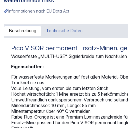
weiterführende Links
Informationen nach EU Data Act
Beschreibung
Technische Daten
Pica VISOR permanent Ersatz-Minen, ge
Artikelinformationen "Pica VISOR permanent Ersatzminen 
Wasserfeste „MULTI-USE“ Signierkreide zum Nachfüllen de
Eigenschaften:
Für wasserfeste Markierungen auf fast allen Material-Ober
Trocknet nie aus
Volle Leistung, vom ersten bis zum letzten Strich
Höchst wirtschaftlich: 1 Mine ersetzt bis zu 5 herkömmlic
Umweltfreundlich dank sparsamem Verbrauch und sekund
Minendurchmesser: 10 mm, Länge: 85 mm
Minentemperatur über 40° C vermeiden
Farbe Fluo-Orange ist eine Premium Lumineszenzkreide fü
Ersatz-Mine passend für den Pica VISOR permanent longlif