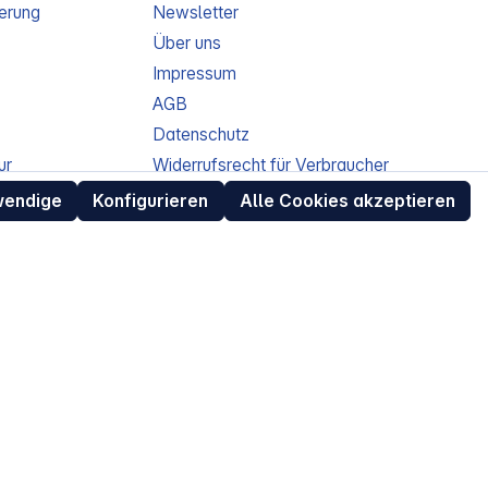
erung
Newsletter
Über uns
Impressum
AGB
Datenschutz
ur
Widerrufsrecht für Verbraucher
eit
Retouren (RMA) für Business-Kunden
wendige
Konfigurieren
Alle Cookies akzeptieren
Entsorgungshinweise /
Altgeräterücknahme
Kundeninformation / Bestellablauf
Cookie-Einstellungen
EU Data Act