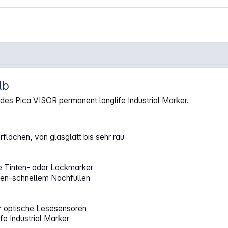
lb
-Sets, gelb"
s Pica VISOR permanent longlife Industrial Marker.
flächen, von glasglatt bis sehr rau
he Tinten- oder Lackmarker
en-schnellem Nachfüllen
r optische Lesesensoren
e Industrial Marker