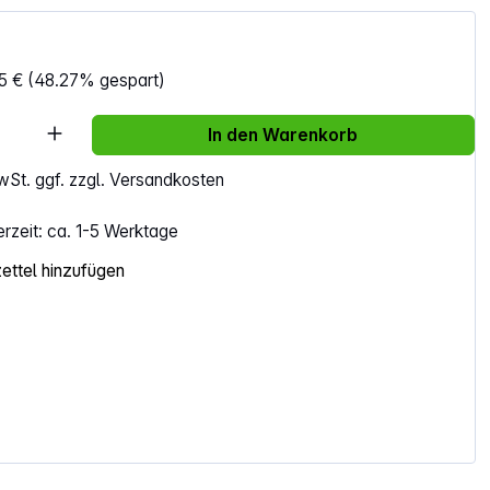
5 €
(48.27% gespart)
Anzahl: Gib den gewünschten Wert ein ode
In den Warenkorb
MwSt. ggf. zzgl. Versandkosten
erzeit: ca. 1-5 Werktage
ttel hinzufügen