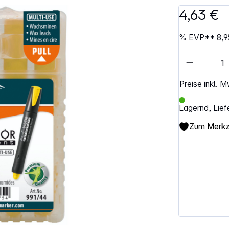
4,63 €
%
EVP**
8,9
Artikel 
Preise inkl. 
Lagernd, Lief
Zum Merkze