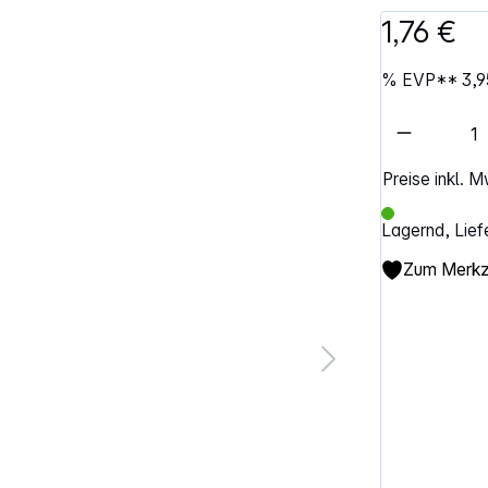
1,76 €
%
EVP**
3,9
Artikel 
Preise inkl. 
Lagernd, Lief
Zum Merkze