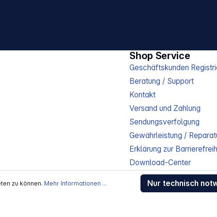
Shop Service
Geschäftskunden Registri
Beratung / Support
Kontakt
Versand und Zahlung
Sendungsverfolgung
Gewährleistung / Reparat
Erklärung zur Barrierefreih
Download-Center
Jobs
Nur technisch not
eten zu können.
Mehr Informationen ...