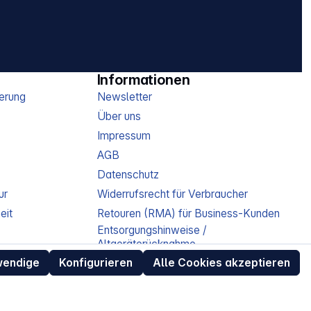
Informationen
erung
Newsletter
Über uns
Impressum
AGB
Datenschutz
ur
Widerrufsrecht für Verbraucher
eit
Retouren (RMA) für Business-Kunden
Entsorgungshinweise /
Altgeräterücknahme
Kundeninformation / Bestellablauf
wendige
Konfigurieren
Alle Cookies akzeptieren
Cookie-Einstellungen
EU Data Act