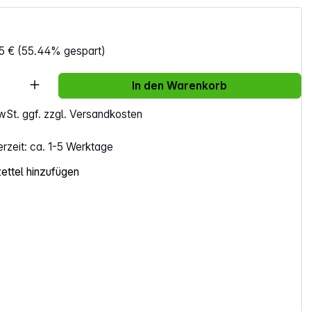
5 €
(55.44% gespart)
Anzahl: Gib den gewünschten Wert ein ode
In den Warenkorb
MwSt. ggf. zzgl. Versandkosten
erzeit: ca. 1-5 Werktage
ttel hinzufügen