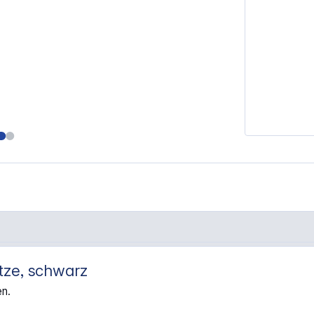
tze, schwarz
 spitze, schwarz"
en.