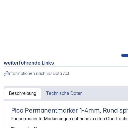
weiterführende Links
Informationen nach EU Data Act
Beschreibung
Technische Daten
Pica Permanentmarker 1-4mm, Rund spi
Artikelinformationen "Pica Permanentmarker 1-4mm, Rund
Für permanente Markierungen auf nahezu allen Oberfläch