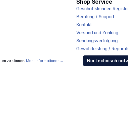
Shop Service
Geschäftskunden Registri
Beratung / Support
Kontakt
Versand und Zahlung
Sendungsverfolgung
Gewährleistung / Reparat
Erklärung zur Barrierefreih
Nur technisch not
eten zu können.
Mehr Informationen ...
Download-Center
Jobs
kosten
, wenn nicht anders beschrieben
rstellers / Lieferanten.
 Alle Rechte vorbehalten.