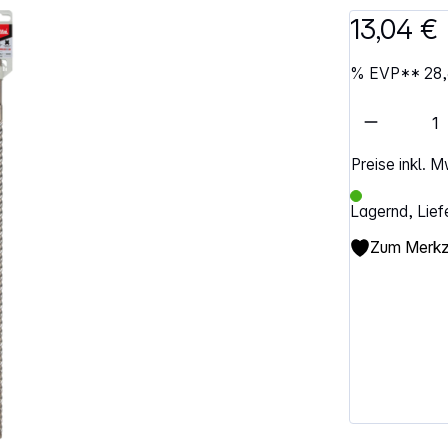
13,04 €
%
EVP**
28,
Artikel 
Preise inkl. 
Lagernd, Lief
Zum Merkze