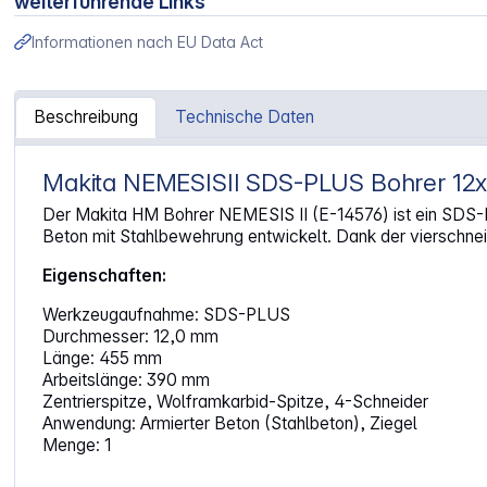
weiterführende Links
Informationen nach EU Data Act
Beschreibung
Technische Daten
Makita NEMESISII SDS-PLUS Bohrer 1
Artikelinformationen "Makita NEMESISII SDS-PLUSBohre
Der Makita HM Bohrer NEMESIS II (E-14576) ist ein SDS-P
Beton mit Stahlbewehrung entwickelt. Dank der vierschnei
Eigenschaften:
Werkzeugaufnahme: SDS-PLUS
Durchmesser: 12,0 mm
Länge: 455 mm
Arbeitslänge: 390 mm
Zentrierspitze, Wolframkarbid-Spitze, 4-Schneider
Anwendung: Armierter Beton (Stahlbeton), Ziegel
Menge: 1