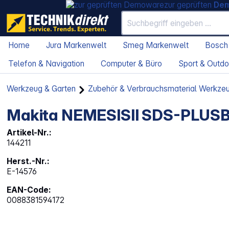
zur geprüften
De
Home
Jura Markenwelt
Smeg Markenwelt
Bosch
Telefon & Navigation
Computer & Büro
Sport & Outdo
Werkzeug & Garten
Zubehör & Verbrauchsmaterial Werkze
Makita NEMESISII SDS-PLUSB
Artikel-Nr.:
144211
Herst.-Nr.:
E-14576
EAN-Code:
0088381594172