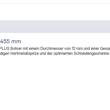
2x455 mm
r 12x455"
LUS Bohrer mit einem Durchmesser von 12 mm und einer Gesamtl
digen Hartmetallspitze und der optimierten Schneidengeometrie 