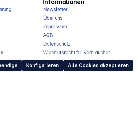
Informationen
erung
Newsletter
Über uns
Impressum
AGB
Datenschutz
ur
Widerrufsrecht für Verbraucher
eit
Retouren (RMA) für Business-Kunden
wendige
Konfigurieren
Alle Cookies akzeptieren
Entsorgungshinweise /
Altgeräterücknahme
Kundeninformation / Bestellablauf
Cookie-Einstellungen
EU Data Act