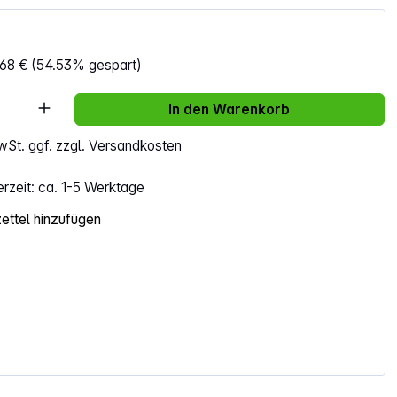
68 €
(54.53% gespart)
Anzahl: Gib den gewünschten Wert ein ode
In den Warenkorb
MwSt. ggf. zzgl. Versandkosten
erzeit: ca. 1-5 Werktage
ttel hinzufügen