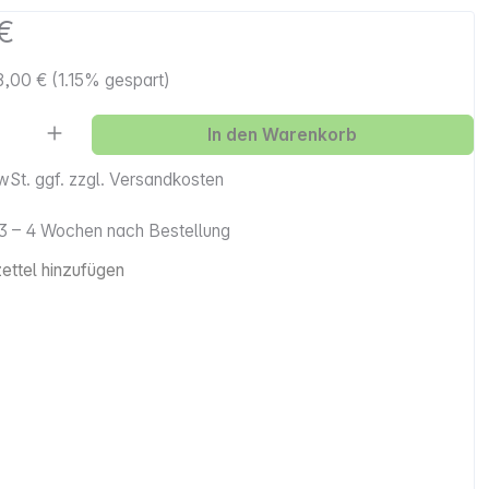
€
8,00 €
(1.15% gespart)
Anzahl: Gib den gewünschten Wert ein ode
In den Warenkorb
MwSt. ggf. zzgl. Versandkosten
. 3 – 4 Wochen nach Bestellung
ttel hinzufügen