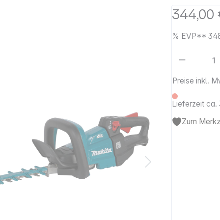
344,00 
%
EVP**
34
Artikel 
Preise inkl. 
Lieferzeit ca
Zum Merkze