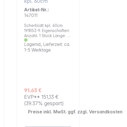
kpl. 60cm
Artikel-Nr.:
147011
Scherblatt kpl. 60cm
191R53-9. Eigenschaften:
Anzahl: 1 Stück Länge: 60
cm Passend für Akku-
Lagernd, Lieferzeit: ca.
Heckenschere UH004G,
1-5 Werktage
DUH601 und AH1860 Zum
Schneiden von Zweigen,
dünnen Ästen oder
dichten Hecken
Maximale Schnittleistung:
23,5 mm.
91,63 €
EVP**
151,13 €
(39.37% gespart)
Preise inkl. MwSt. ggf. zzgl. Versandkosten