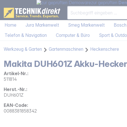
zur geprüften
De
Home
Jura Markenwelt
Smeg Markenwelt
Bosch
Telefon & Navigation
Computer & Büro
Sport & Outdo
Werkzeug & Garten
Gartenmaschinen
Heckenschere
Makita DUH601Z Akku-Hecke
Artikel-Nr.:
511814
Herst.-Nr.:
DUH601Z
EAN-Code:
0088381858342