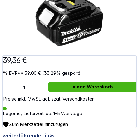
39,36 €
%
EVP**
59,00 €
(33.29% gespart)
Artikel Anzahl: Gib den gewünschten Wert e
In den Warenkorb
Preise inkl. MwSt. ggf. zzgl. Versandkosten
Lagernd, Lieferzeit: ca. 1-5 Werktage
Zum Merkzettel hinzufügen
weiterführende Links