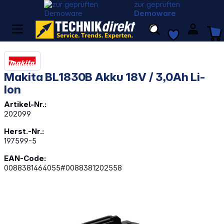
zur geprüften
Demoware
Makita BL1830B Akku 18V / 3,0Ah Li-
Ion
Artikel-Nr.:
202099
Herst.-Nr.:
197599-5
EAN-Code:
0088381464055#0088381202558
Bildergalerie überspringen