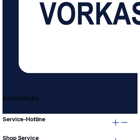
Social Media
gehe zu facebook
gehe zu instagram
Service-Hotline
Shop Service