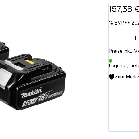
157,38 
%
EVP**
20
Artikel 
Preise inkl. 
Lagernd, Lief
Zum Merkze