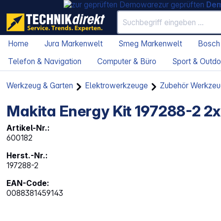
zur geprüften
De
Home
Jura Markenwelt
Smeg Markenwelt
Bosch
Telefon & Navigation
Computer & Büro
Sport & Outdo
Werkzeug & Garten
Elektrowerkzeuge
Zubehör Werkzeu
Makita Energy Kit 197288-2 2
Artikel-Nr.:
600182
Herst.-Nr.:
197288-2
EAN-Code:
0088381459143