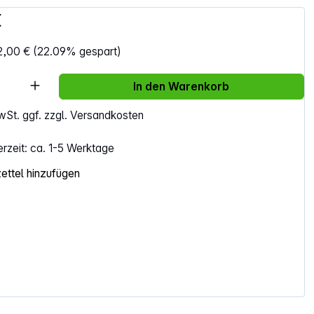
€
2,00 €
(22.09% gespart)
Anzahl: Gib den gewünschten Wert ein ode
In den Warenkorb
MwSt. ggf. zzgl. Versandkosten
erzeit: ca. 1-5 Werktage
ttel hinzufügen