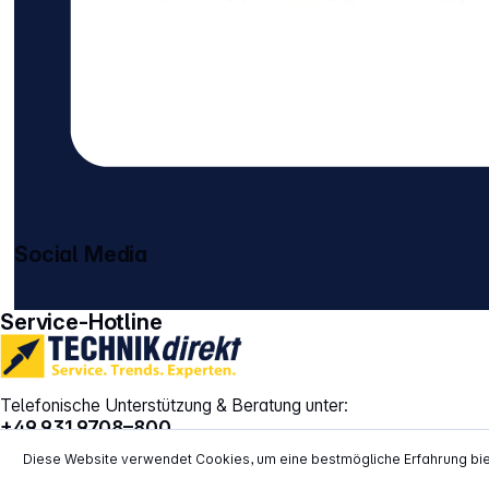
Social Media
gehe zu facebook
gehe zu instagram
Service-Hotline
Telefonische Unterstützung & Beratung unter:
+49 931 9708–800
Montag bis Donnerstag:
10:00 – 16:00 Uhr
Diese Website verwendet Cookies, um eine bestmögliche Erfahrung bi
Freitag:
10:00 – 14:00 Uhr