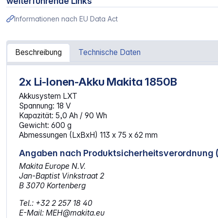
weiterführende Links
Informationen nach EU Data Act
Beschreibung
Technische Daten
2x Li-Ionen-Akku Makita 1850B
Artikelinformationen "Makita Energy Kit 197288-2 2x BL1
Akkusystem LXT
Spannung: 18 V
Kapazität: 5,0 Ah / 90 Wh
Gewicht: 600 g
Abmessungen (LxBxH) 113 x 75 x 62 mm
Angaben nach Produktsicherheitsverordnung 
Makita Europe N.V.
Jan-Baptist Vinkstraat 2
B 3070 Kortenberg
Tel.: +32 2 257 18 40
E-Mail: MEH@makita.eu