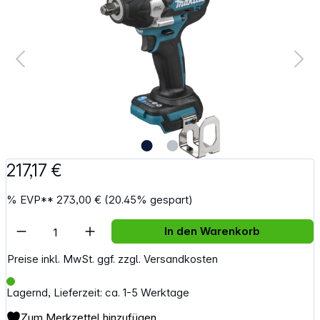
217,17 €
%
EVP**
273,00 €
(20.45% gespart)
Artikel Anzahl: Gib den gewünschten Wert e
In den Warenkorb
Preise inkl. MwSt. ggf. zzgl. Versandkosten
Lagernd, Lieferzeit: ca. 1-5 Werktage
Zum Merkzettel hinzufügen