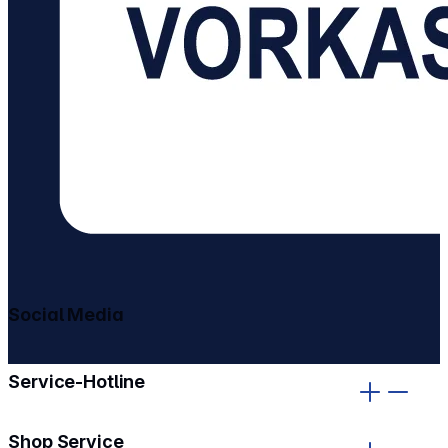
Social Media
gehe zu facebook
gehe zu instagram
Service-Hotline
Shop Service