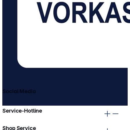
Social Media
gehe zu facebook
gehe zu instagram
Service-Hotline
Shop Service