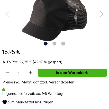
15,95 €
%
EVP**
27,95 €
(42.93% gespart)
Artikel Anzahl: Gib den gewünschten Wert e
In den Warenkorb
Preise inkl. MwSt. ggf. zzgl. Versandkosten
Lagernd, Lieferzeit: ca. 1-5 Werktage
Zum Merkzettel hinzufügen