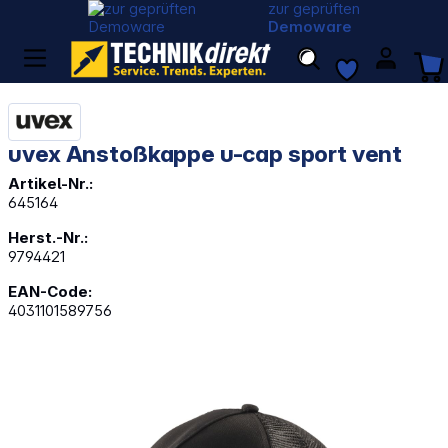
zur geprüften
Demoware
uvex Anstoßkappe u-cap sport vent
Artikel-Nr.:
645164
Herst.-Nr.:
9794421
EAN-Code:
4031101589756
Bildergalerie überspringen