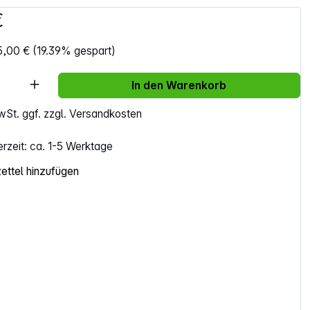
€
5,00 €
(19.39% gespart)
Anzahl: Gib den gewünschten Wert ein ode
In den Warenkorb
MwSt. ggf. zzgl. Versandkosten
erzeit: ca. 1-5 Werktage
ttel hinzufügen