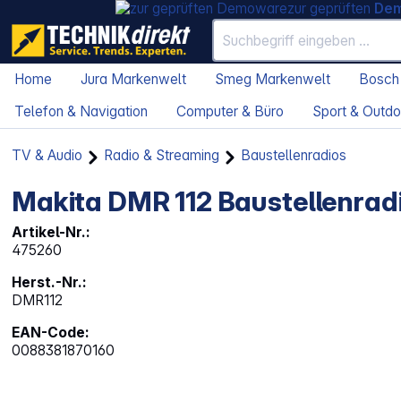
zur geprüften
De
Home
Jura Markenwelt
Smeg Markenwelt
Bosch
Telefon & Navigation
Computer & Büro
Sport & Outdo
TV & Audio
Radio & Streaming
Baustellenradios
Makita DMR 112 Baustellenrad
Artikel-Nr.:
475260
Herst.-Nr.:
DMR112
EAN-Code:
0088381870160