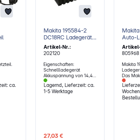
Makita 195584-2
Makita
il
DC18RC Ladegerät
Auto-L
18V
DC18S
Artikel-Nr.:
Artikel
202120
805968
zteil.
Eigenschaften:
Makita 1
Schnellladegerät
Ladeger
Akkuspannung von 14,4
Das Maki
BMR103,
bis 18 V Anzeige des
Ladegerä
eit: ca.
Lagernd, Lieferzeit: ca.
Lieferze
,
Ladezustands Sorgt für
V oder 
1-5 Werktage
Wochen
lange Lebensdauer der
ermögli
Bestell
ng: 230
Akkus dank aktiver
von 14,4
Kühlung Ladezeit 1,3 Ah:
Akkus im 
ng: 12 V
15 min Ladezeit 2,0 Ah:
während
24 min Ladezeit 3,0 Ah:
nächsten
22 min Ladezeit 4,0 Ah:
Eigensch
36 min Ladezeit 5,0 Ah:
Kompatib
45 min Ladezeit 6,0 Ah:
LXT-Seri
27,03 €
55 min
V DC 12 V / 24 V