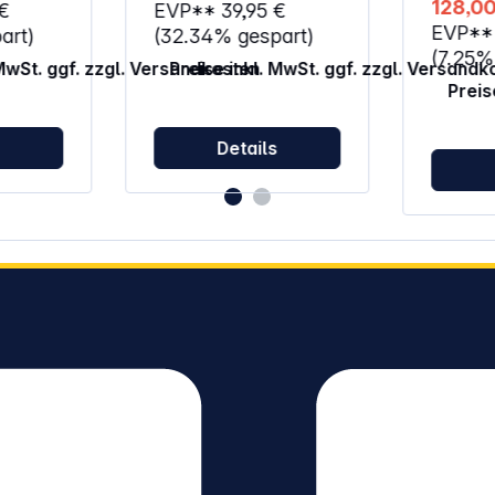
128,00
 €
EVP**
39,95 €
Ladezeit
min, 2,0
EVP*
art)
(32.34% gespart)
Ah 90 mi
(7.25%
 MwSt. ggf. zzgl. Versandkosten
Preise inkl. MwSt. ggf. zzgl. Versandk
Akkutyp: Li
des Lade
Preis
s
Details