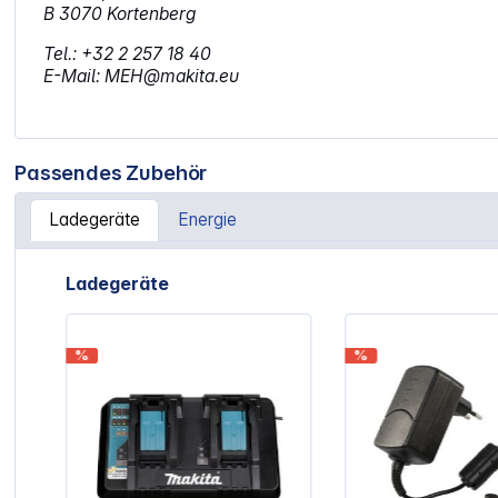
B 3070 Kortenberg
Tel.: +32 2 257 18 40
E-Mail: MEH@makita.eu
Passendes Zubehör
Ladegeräte
Energie
Artikelgalerie überspringen
Ladegeräte
%
%