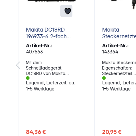
Makita DC18RD
Makita
196933-6 2-fach
Steckernetzte
Schnellladegerät
Artikel-Nr.:
Artikel-Nr.:
407563
143364
Mit dem
Makita Steckernet
Schnellladegerät
Eigenschaften:
DC18RD von Makita
Steckernetzteil
laden Sie schnell und
Kompatibel mit 
Lagernd, Lieferzeit: ca.
Lagernd, Lieferz
einfach 2 Akkus auf
DMR106, DMR108
1-5 Werktage
1-5 Werktage
einmal. Eigenschaften:
DMR112
Für 14,4- und 18 V-
Eingangsspannu
Lithium-Ionen-Akkus
V / 0,4 A
Optimiertes
Ausgangsspannu
i
Kühlungssystem sorgt für
/ 1,2 A
reduzierte Ladezeit und
lange Lebensdauer des
Akkus Gleichzeitiges
84,36 €
20,95 €
Laden von