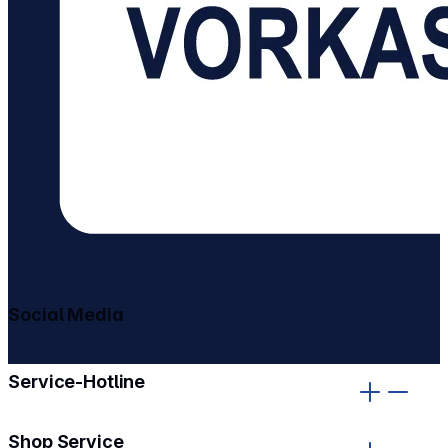
Social Media
gehe zu facebook
gehe zu instagram
Service-Hotline
Shop Service