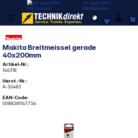
zur geprüften
Demoware
Makita Breitmeissel gerade
40x200mm
Artikel-Nr.:
146318
Herst.-Nr.:
A-30483
EAN-Code:
0088381147736
Bildergalerie überspringen