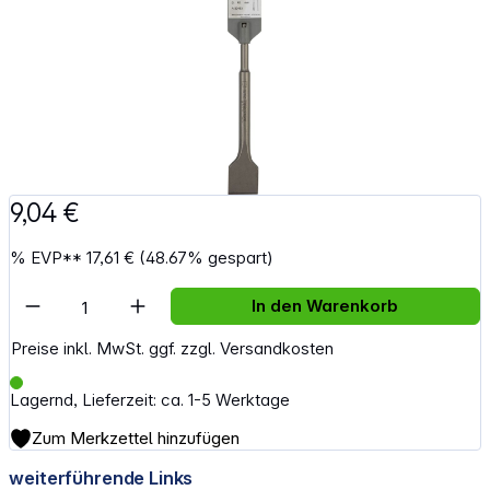
9,04 €
%
EVP**
17,61 €
(48.67% gespart)
Artikel Anzahl: Gib den gewünschten Wert e
In den Warenkorb
Preise inkl. MwSt. ggf. zzgl. Versandkosten
Lagernd, Lieferzeit: ca. 1-5 Werktage
Zum Merkzettel hinzufügen
weiterführende Links