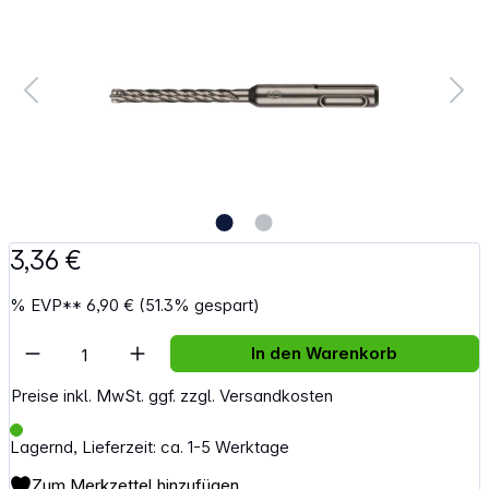
3,36 €
%
EVP**
6,90 €
(51.3% gespart)
Artikel Anzahl: Gib den gewünschten Wert e
In den Warenkorb
Preise inkl. MwSt. ggf. zzgl. Versandkosten
Lagernd, Lieferzeit: ca. 1-5 Werktage
Zum Merkzettel hinzufügen