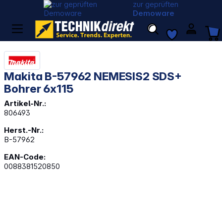
zur geprüften
Demoware
Makita B-57962 NEMESIS2 SDS+
Bohrer 6x115
Artikel-Nr.:
806493
Herst.-Nr.:
B-57962
EAN-Code:
0088381520850
Bildergalerie überspringen