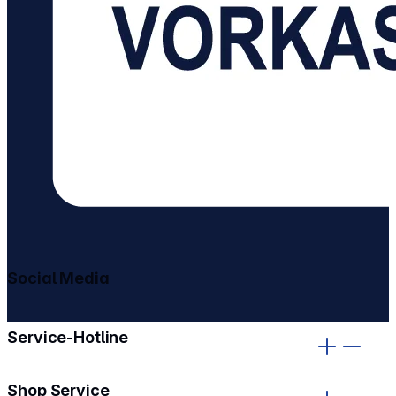
Social Media
gehe zu facebook
gehe zu instagram
Service-Hotline
Shop Service