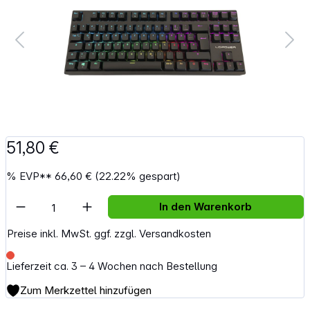
51,80 €
%
EVP**
66,60 €
(22.22% gespart)
Artikel Anzahl: Gib den gewünschten Wert e
In den Warenkorb
Preise inkl. MwSt. ggf. zzgl. Versandkosten
Lieferzeit ca. 3 – 4 Wochen nach Bestellung
Zum Merkzettel hinzufügen