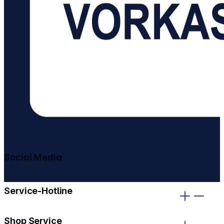
Social Media
gehe zu facebook
gehe zu instagram
Service-Hotline
Shop Service