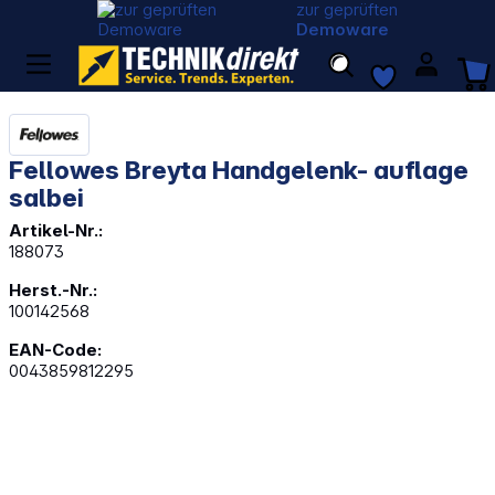
zur geprüften
Demoware
Fellowes Breyta Handgelenk- auflage
salbei
Artikel-Nr.:
188073
Herst.-Nr.:
100142568
EAN-Code:
0043859812295
Bildergalerie überspringen