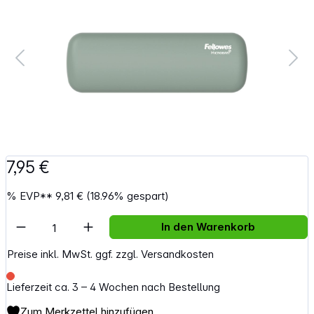
7,95 €
%
EVP**
9,81 €
(18.96% gespart)
Artikel Anzahl: Gib den gewünschten Wert e
In den Warenkorb
Preise inkl. MwSt. ggf. zzgl. Versandkosten
Lieferzeit ca. 3 – 4 Wochen nach Bestellung
Zum Merkzettel hinzufügen