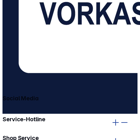
Social Media
gehe zu facebook
gehe zu instagram
Service-Hotline
Shop Service