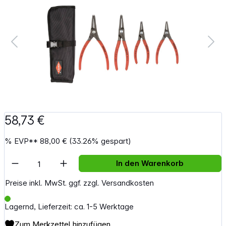
58,73 €
%
EVP**
88,00 €
(33.26% gespart)
Artikel Anzahl: Gib den gewünschten Wert e
In den Warenkorb
Preise inkl. MwSt. ggf. zzgl. Versandkosten
Lagernd, Lieferzeit: ca. 1-5 Werktage
Zum Merkzettel hinzufügen