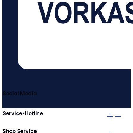
Social Media
gehe zu facebook
gehe zu instagram
Service-Hotline
Shop Service