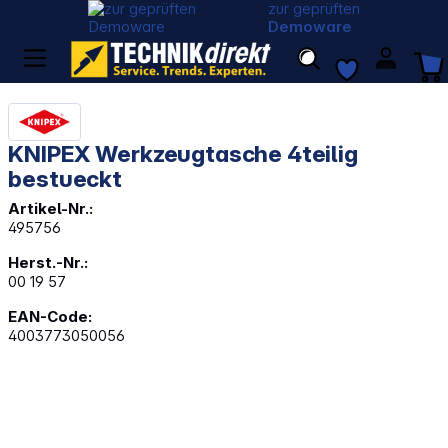
zur geprüften
Demoware
KNIPEX Werkzeugtasche 4teilig
bestueckt
Artikel-Nr.:
495756
Herst.-Nr.:
00 19 57
EAN-Code:
4003773050056
Bildergalerie überspringen