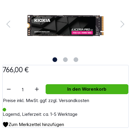
766,00 €
Artikel Anzahl: Gib den gewünschten Wert e
In den Warenkorb
Preise inkl. MwSt. ggf. zzgl. Versandkosten
Lagernd, Lieferzeit: ca. 1-5 Werktage
Zum Merkzettel hinzufügen