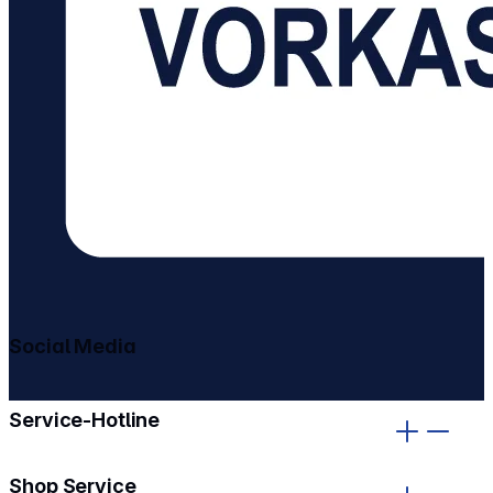
Social Media
gehe zu facebook
gehe zu instagram
Service-Hotline
Shop Service