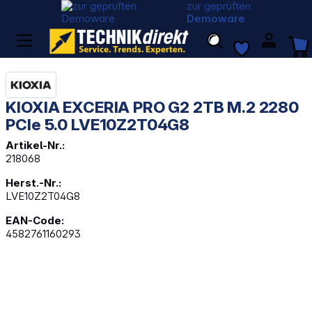
zur geprüften
Demoware
KIOXIA EXCERIA PRO G2 2TB M.2 2280
PCIe 5.0 LVE10Z2T04G8
Artikel-Nr.:
218068
Herst.-Nr.:
LVE10Z2T04G8
EAN-Code:
4582761160293
Bildergalerie überspringen