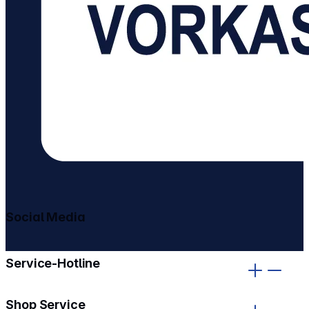
Social Media
gehe zu facebook
gehe zu instagram
Service-Hotline
Shop Service