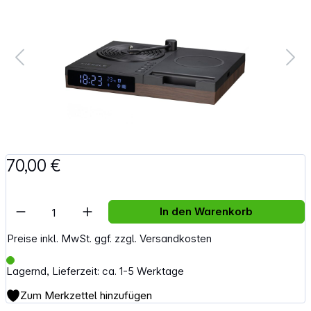
70,00 €
Artikel Anzahl: Gib den gewünschten Wert e
In den Warenkorb
Preise inkl. MwSt. ggf. zzgl. Versandkosten
Lagernd, Lieferzeit: ca. 1-5 Werktage
Zum Merkzettel hinzufügen