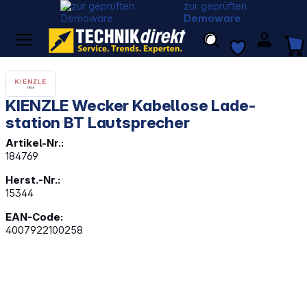
zur geprüften
Demoware
KIENZLE Wecker Kabellose Lade-
station BT Lautsprecher
Artikel-Nr.:
184769
Herst.-Nr.:
15344
EAN-Code:
4007922100258
Bildergalerie überspringen