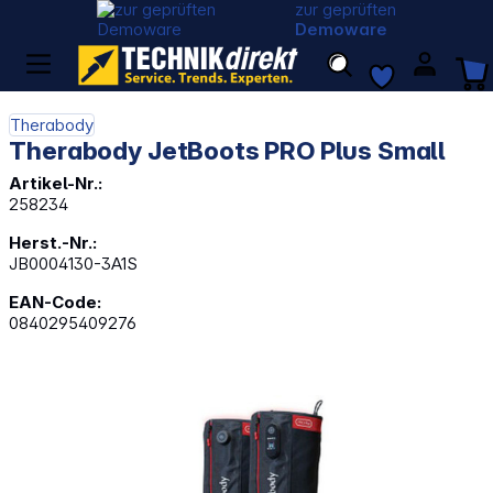
zur geprüften
Demoware
Therabody
Therabody JetBoots PRO Plus Small
Artikel-Nr.:
258234
Herst.-Nr.:
JB0004130-3A1S
EAN-Code:
0840295409276
Bildergalerie überspringen