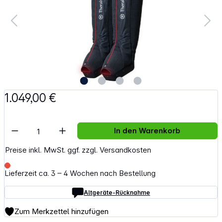
1.049,00 €
Artikel Anzahl: Gib den gewünschten Wert e
In den Warenkorb
Preise inkl. MwSt. ggf. zzgl. Versandkosten
Lieferzeit ca. 3 – 4 Wochen nach Bestellung
Altgeräte-Rücknahme
Zum Merkzettel hinzufügen