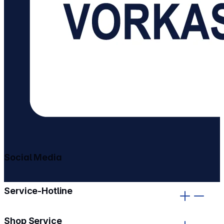
Social Media
gehe zu facebook
gehe zu instagram
Service-Hotline
Shop Service