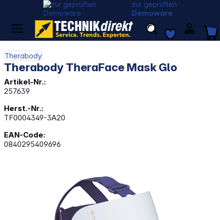
zur geprüften
Demoware
Therabody
Therabody TheraFace Mask Glo
Artikel-Nr.:
257639
Herst.-Nr.:
TF0004349-3A20
EAN-Code:
0840295409696
Bildergalerie überspringen