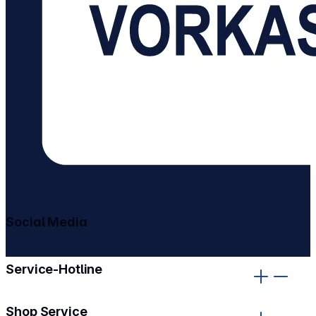
Social Media
gehe zu facebook
gehe zu instagram
Service-Hotline
Shop Service