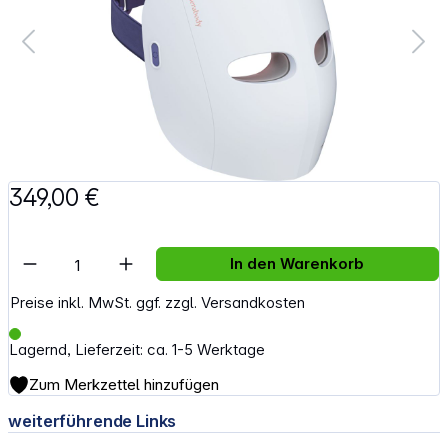
349,00 €
Artikel Anzahl: Gib den gewünschten Wert e
In den Warenkorb
Preise inkl. MwSt. ggf. zzgl. Versandkosten
Lagernd, Lieferzeit: ca. 1-5 Werktage
Zum Merkzettel hinzufügen
weiterführende Links