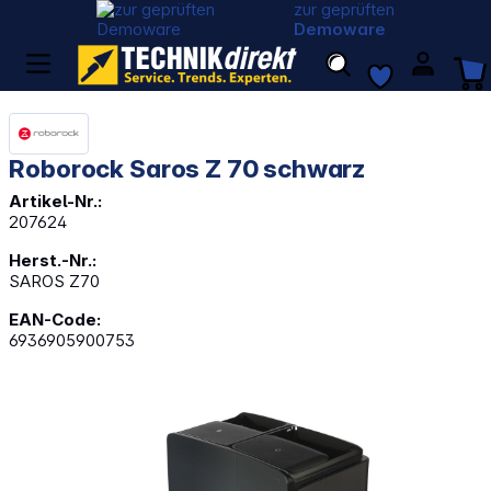
zur geprüften
Demoware
Roborock Saros Z 70 schwarz
Artikel-Nr.:
207624
Herst.-Nr.:
SAROS Z70
EAN-Code:
6936905900753
Bildergalerie überspringen