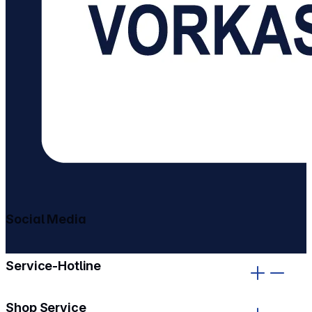
Social Media
gehe zu facebook
gehe zu instagram
Service-Hotline
Shop Service