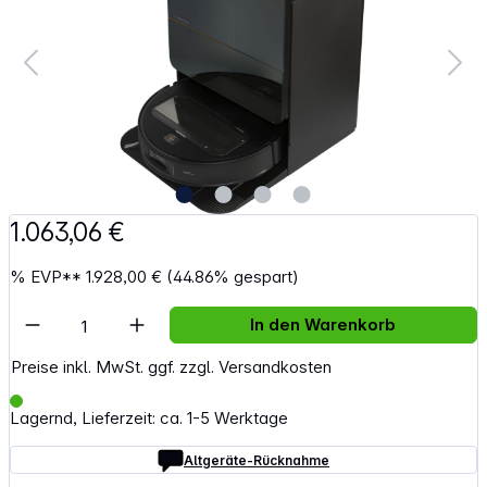
1.063,06 €
%
EVP**
1.928,00 €
(44.86% gespart)
Artikel Anzahl: Gib den gewünschten Wert e
In den Warenkorb
Preise inkl. MwSt. ggf. zzgl. Versandkosten
Lagernd, Lieferzeit: ca. 1-5 Werktage
Altgeräte-Rücknahme