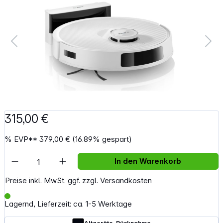
315,00 €
%
EVP**
379,00 €
(16.89% gespart)
Artikel Anzahl: Gib den gewünschten Wert e
In den Warenkorb
Preise inkl. MwSt. ggf. zzgl. Versandkosten
Lagernd, Lieferzeit: ca. 1-5 Werktage