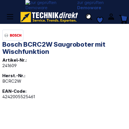
zur geprüften
Demoware
Bosch BCRC2W Saugroboter mit
Wischfunktion
Artikel-Nr.:
241609
Herst.-Nr.:
BCRC2W
EAN-Code:
4242005525461
Bildergalerie überspringen