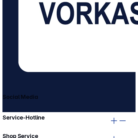
Social Media
gehe zu facebook
gehe zu instagram
Service-Hotline
Shop Service