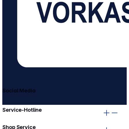
Social Media
gehe zu facebook
gehe zu instagram
Service-Hotline
Shop Service