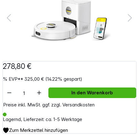
278,80 €
%
EVP**
325,00 €
(14.22% gespart)
Artikel Anzahl: Gib den gewünschten Wert e
In den Warenkorb
Preise inkl. MwSt. ggf. zzgl. Versandkosten
Lagernd, Lieferzeit: ca. 1-5 Werktage
Zum Merkzettel hinzufügen