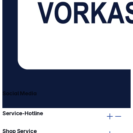
Social Media
gehe zu facebook
gehe zu instagram
Service-Hotline
Shop Service