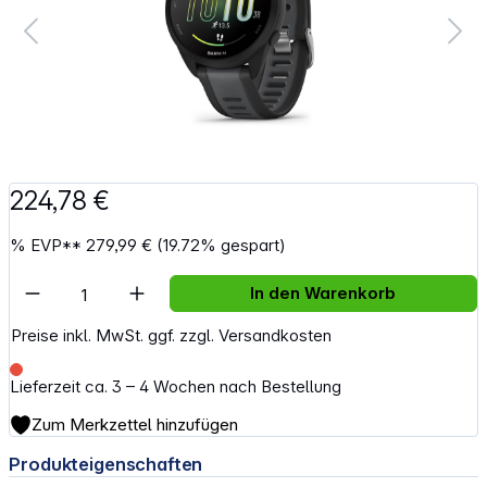
224,78 €
%
EVP**
279,99 €
(19.72% gespart)
Artikel Anzahl: Gib den gewünschten Wert e
In den Warenkorb
Preise inkl. MwSt. ggf. zzgl. Versandkosten
Lieferzeit ca. 3 – 4 Wochen nach Bestellung
Zum Merkzettel hinzufügen
Produkteigenschaften