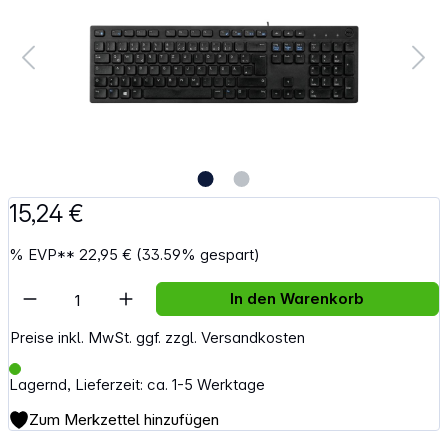
15,24 €
%
EVP**
22,95 €
(33.59% gespart)
Artikel Anzahl: Gib den gewünschten Wert e
In den Warenkorb
Preise inkl. MwSt. ggf. zzgl. Versandkosten
Lagernd, Lieferzeit: ca. 1-5 Werktage
Zum Merkzettel hinzufügen