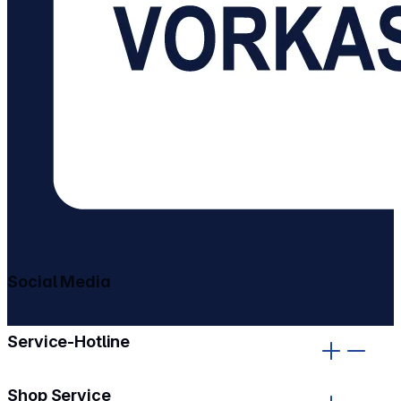
Social Media
gehe zu facebook
gehe zu instagram
Service-Hotline
Shop Service