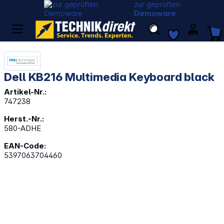
zur geprüften
Demoware
Dell KB216 Multimedia Keyboard black
Artikel-Nr.:
747238
Herst.-Nr.:
580-ADHE
EAN-Code:
5397063704460
Bildergalerie überspringen