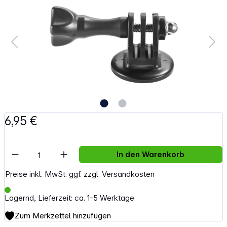
6,95 €
Artikel Anzahl: Gib den gewünschten Wert e
In den Warenkorb
Preise inkl. MwSt. ggf. zzgl. Versandkosten
Lagernd, Lieferzeit: ca. 1-5 Werktage
Zum Merkzettel hinzufügen