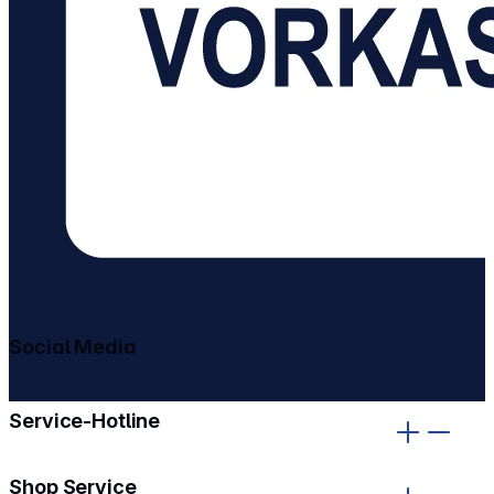
Social Media
gehe zu facebook
gehe zu instagram
Service-Hotline
Shop Service