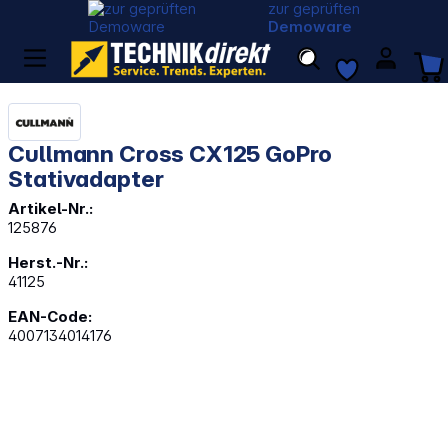
zur geprüften
Demoware
Cullmann Cross CX125 GoPro
Stativadapter
Artikel-Nr.:
125876
Herst.-Nr.:
41125
EAN-Code:
4007134014176
Bildergalerie überspringen