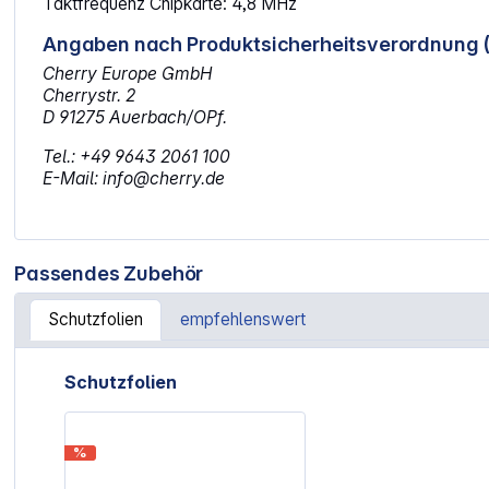
Taktfrequenz Chipkarte: 4,8 MHz
Angaben nach Produktsicherheitsverordnung 
Cherry Europe GmbH
Cherrystr. 2
D 91275 Auerbach/OPf.
Tel.: +49 9643 2061 100
E-Mail: info@cherry.de
Passendes Zubehör
Schutzfolien
empfehlenswert
Artikelgalerie überspringen
Schutzfolien
%