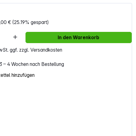
,00 €
(25.19% gespart)
Anzahl: Gib den gewünschten Wert ein ode
In den Warenkorb
MwSt. ggf. zzgl. Versandkosten
. 3 – 4 Wochen nach Bestellung
ttel hinzufügen