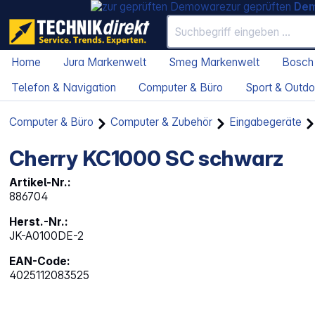
zur geprüften
De
Home
Jura Markenwelt
Smeg Markenwelt
Bosch
Telefon & Navigation
Computer & Büro
Sport & Outdo
Computer & Büro
Computer & Zubehör
Eingabegeräte
Cherry KC1000 SC schwarz
Artikel-Nr.:
886704
Herst.-Nr.:
JK-A0100DE-2
EAN-Code:
4025112083525