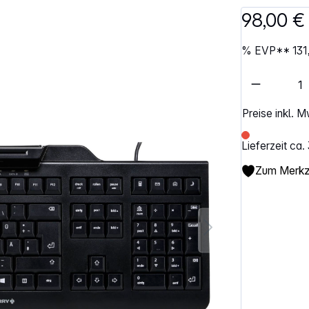
98,00 €
%
EVP**
131
Artikel 
Preise inkl. 
Lieferzeit ca
Zum Merkze