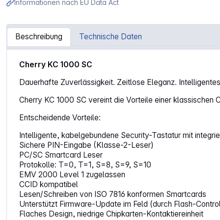
Informationen nach EU Data Act
Beschreibung
Technische Daten
Artikelinformationen "Cherry KC1000 SC schwarz"
Cherry KC 1000 SC
Dauerhafte Zuverlässigkeit. Zeitlose Eleganz. Intelligente
Cherry KC 1000 SC vereint die Vorteile einer klassischen 
Entscheidende Vorteile:
Intelligente, kabelgebundene Security-Tastatur mit integr
Sichere PIN-Eingabe (Klasse-2-Leser)
PC/SC Smartcard Leser
Protokolle: T=0, T=1, S=8, S=9, S=10
EMV 2000 Level 1 zugelassen
CCID kompatibel
Lesen/Schreiben von ISO 7816 konformen Smartcards
Unterstützt Firmware-Update im Feld (durch Flash-Control
Flaches Design, niedrige Chipkarten-Kontaktiereinheit