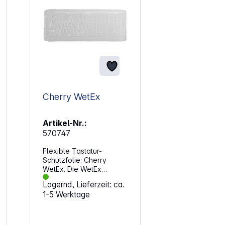
Cherry WetEx
Artikel-Nr.:
570747
Flexible Tastatur-
Schutzfolie: Cherry
WetEx. Die WetEx
Schutzfolie schützt ihre
Lagernd, Lieferzeit: ca.
Tastatur zuverlässig vor
1-5 Werktage
Verschmutzungen,
Flüssigkeiten, Staub und
Fremdkörper, ohne den
Schreibkomfort