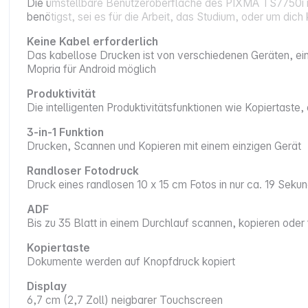
Die umstellbare Benutzeroberfläche des PIXMA TS7750i is
benötigst, sei es für die Arbeit, das Studium, oder um dich
Keine Kabel erforderlich
Das kabellose Drucken ist von verschiedenen Geräten, ei
Mopria für Android möglich
Produktivität
Die intelligenten Produktivitätsfunktionen wie Kopiertast
3-in-1 Funktion
Drucken, Scannen und Kopieren mit einem einzigen Gerät
Randloser Fotodruck
Druck eines randlosen 10 x 15 cm Fotos in nur ca. 19 Seku
ADF
Bis zu 35 Blatt in einem Durchlauf scannen, kopieren oder
Kopiertaste
Dokumente werden auf Knopfdruck kopiert
Display
6,7 cm (2,7 Zoll) neigbarer Touchscreen