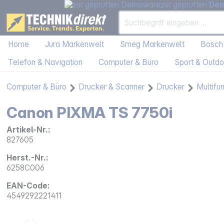
zur geprüften
De
Home
Jura Markenwelt
Smeg Markenwelt
Bosch
Telefon & Navigation
Computer & Büro
Sport & Outdo
Computer & Büro
Drucker & Scanner
Drucker
Multifu
Canon PIXMA TS 7750i
Artikel-Nr.:
827605
Herst.-Nr.:
6258C006
EAN-Code:
4549292221411