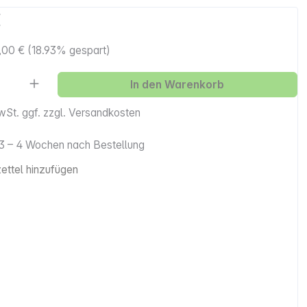
€
,00 €
(18.93% gespart)
Anzahl: Gib den gewünschten Wert ein ode
In den Warenkorb
MwSt. ggf. zzgl. Versandkosten
. 3 – 4 Wochen nach Bestellung
ttel hinzufügen