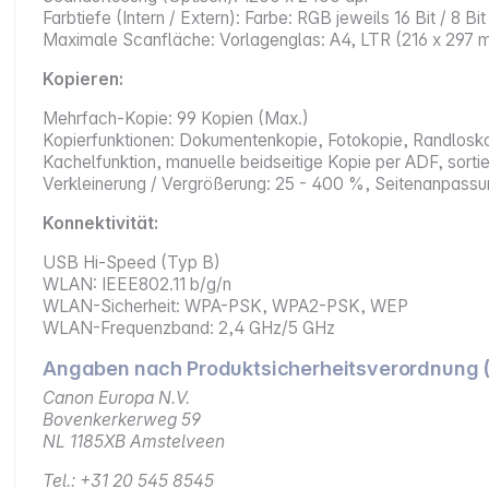
Farbtiefe (Intern / Extern): Farbe: RGB jeweils 16 Bit / 8 Bit 
Maximale Scanfläche: Vorlagenglas: A4, LTR (216 x 297 
Kopieren:
Mehrfach-Kopie: 99 Kopien (Max.)
Kopierfunktionen: Dokumentenkopie, Fotokopie, Randloskop
Kachelfunktion, manuelle beidseitige Kopie per ADF, sort
Verkleinerung / Vergrößerung: 25 - 400 %, Seitenanpass
Konnektivität:
USB Hi-Speed (Typ B)
WLAN: IEEE802.11 b/g/n
WLAN-Sicherheit: WPA-PSK, WPA2-PSK, WEP
WLAN-Frequenzband: 2,4 GHz/5 GHz
Angaben nach Produktsicherheitsverordnung 
Canon Europa N.V.
Bovenkerkerweg 59
NL 1185XB Amstelveen
Tel.: +31 20 545 8545