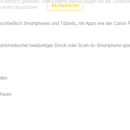
t einfach gehalten: Farbcodierte Menüs zeigen nur die Symbole 
Akzeptieren
 kreativ auszutoben
nschließlich Smartphones und Tablets, mit Apps wie der Canon 
e, automatischer beidseitiger Druck oder Scan-to-Smartphone spar
nden
 faxen