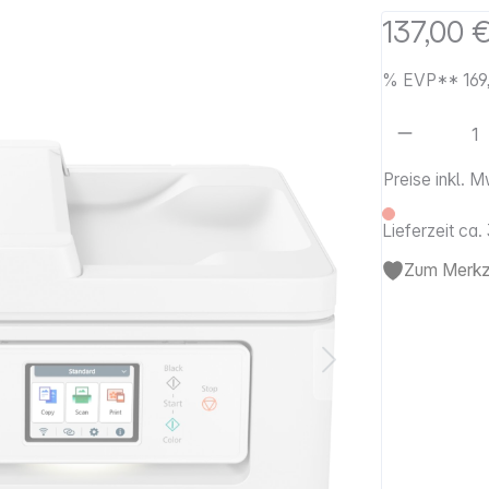
137,00 
%
EVP**
169
Artikel 
Preise inkl. 
Lieferzeit ca
Zum Merkze