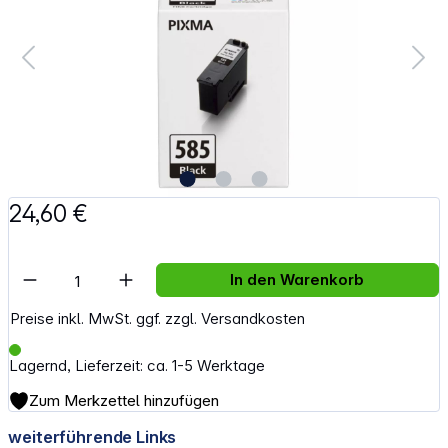
24,60 €
Artikel Anzahl: Gib den gewünschten Wert e
In den Warenkorb
Preise inkl. MwSt. ggf. zzgl. Versandkosten
Lagernd, Lieferzeit: ca. 1-5 Werktage
Zum Merkzettel hinzufügen
weiterführende Links