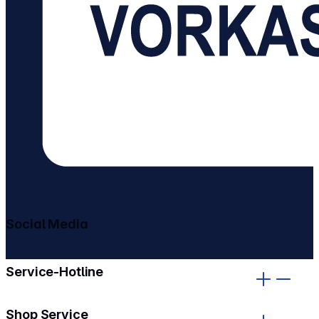
Social Media
gehe zu facebook
gehe zu instagram
Service-Hotline
Shop Service