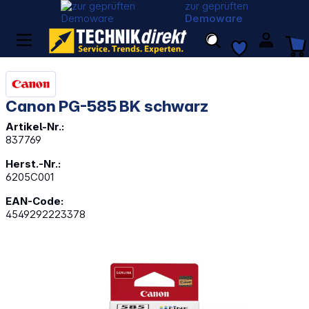
zur geprüften
Demoware
Canon PG-585 BK schwarz
Artikel-Nr.:
837769
Herst.-Nr.:
6205C001
EAN-Code:
4549292223378
Bildergalerie überspringen