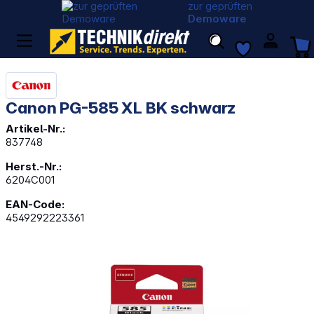
zur geprüften
Demoware
Canon PG-585 XL BK schwarz
Artikel-Nr.:
837748
Herst.-Nr.:
6204C001
EAN-Code:
4549292223361
Bildergalerie überspringen