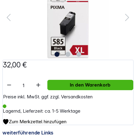
32,00 €
Artikel Anzahl: Gib den gewünschten Wert e
In den Warenkorb
Preise inkl. MwSt. ggf. zzgl. Versandkosten
Lagernd, Lieferzeit: ca. 1-5 Werktage
Zum Merkzettel hinzufügen
weiterführende Links