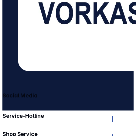
Social Media
gehe zu facebook
gehe zu instagram
Service-Hotline
Shop Service