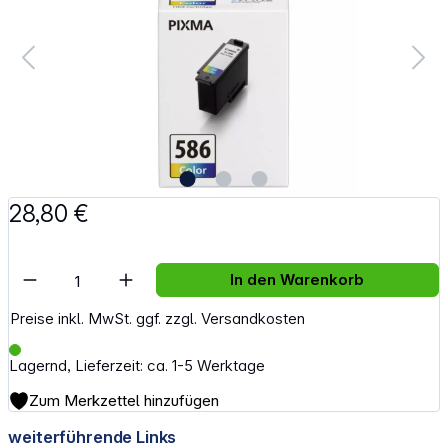
28,80 €
Artikel Anzahl: Gib den gewünschten Wert e
In den Warenkorb
Preise inkl. MwSt. ggf. zzgl. Versandkosten
Lagernd, Lieferzeit: ca. 1-5 Werktage
Zum Merkzettel hinzufügen
weiterführende Links