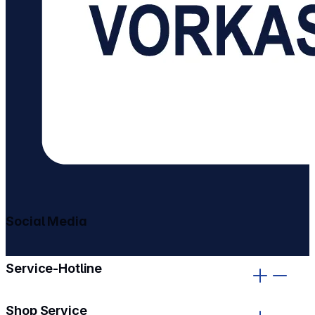
Social Media
gehe zu facebook
gehe zu instagram
Service-Hotline
Shop Service