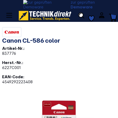
zur geprüften
Demoware
Canon CL-586 color
Artikel-Nr.:
837776
Herst.-Nr.:
6227C001
EAN-Code:
4549292223408
Bildergalerie überspringen