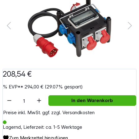
208,54 €
%
EVP**
294,00 €
(29.07% gespart)
Artikel Anzahl: Gib den gewünschten Wert e
In den Warenkorb
Preise inkl. MwSt. ggf. zzgl. Versandkosten
Lagernd, Lieferzeit: ca. 1-5 Werktage
Zum Merkzettel hinzufügen