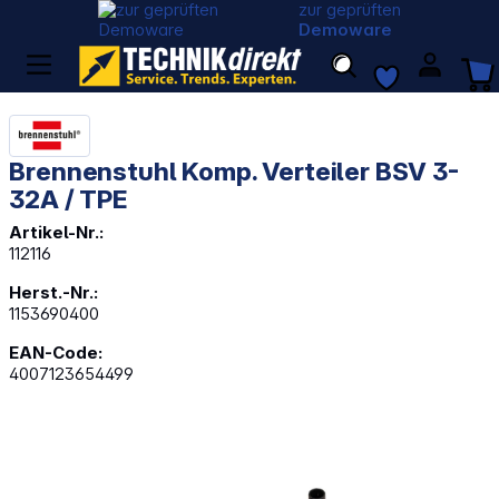
zur geprüften
Demoware
Brennenstuhl Komp. Verteiler BSV 3-
32A / TPE
Artikel-Nr.:
112116
Herst.-Nr.:
1153690400
EAN-Code:
4007123654499
Bildergalerie überspringen