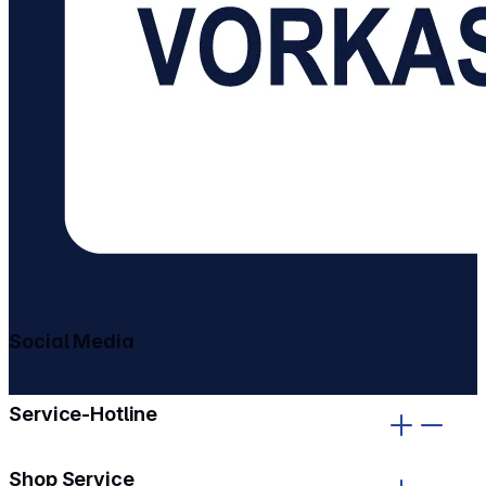
Social Media
gehe zu facebook
gehe zu instagram
Service-Hotline
Shop Service