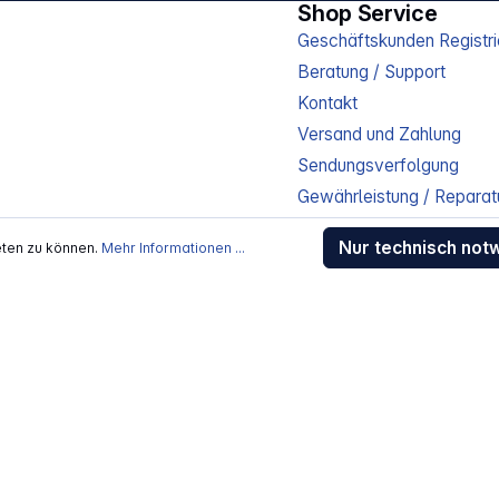
Shop Service
Geschäftskunden Registri
Beratung / Support
Kontakt
Versand und Zahlung
Sendungsverfolgung
Gewährleistung / Reparat
Erklärung zur Barrierefreih
Nur technisch not
eten zu können.
Mehr Informationen ...
Download-Center
Jobs
kosten
, wenn nicht anders beschrieben
rstellers / Lieferanten.
 Alle Rechte vorbehalten.