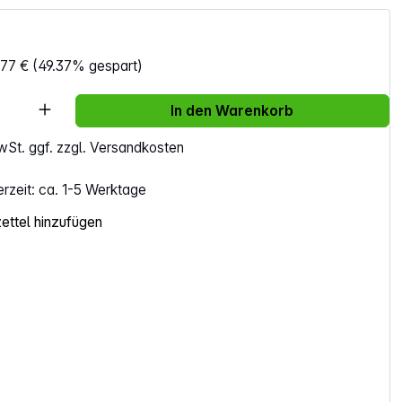
,77 €
(49.37% gespart)
Anzahl: Gib den gewünschten Wert ein ode
In den Warenkorb
MwSt. ggf. zzgl. Versandkosten
erzeit: ca. 1-5 Werktage
ttel hinzufügen