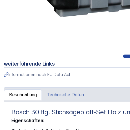
weiterführende Links
Informationen nach EU Data Act
Beschreibung
Technische Daten
Bosch 30 tlg. Stichsägeblatt-Set Holz u
Artikelinformationen "Bosch 30tlg. Stichsägeblatt-Set Ho
Eigenschaften: