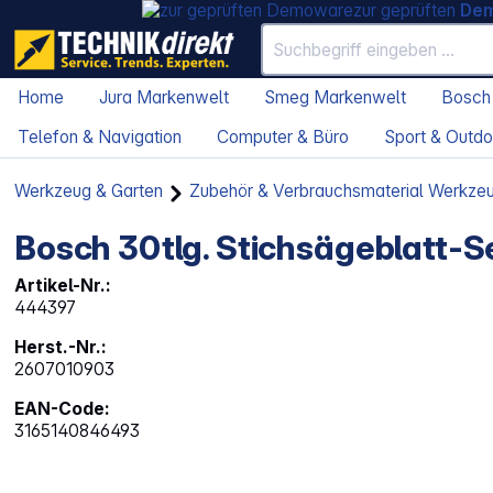
zur geprüften
De
Home
Jura Markenwelt
Smeg Markenwelt
Bosch
Telefon & Navigation
Computer & Büro
Sport & Outdo
Werkzeug & Garten
Zubehör & Verbrauchsmaterial Werkze
Bosch 30tlg. Stichsägeblatt-Se
Artikel-Nr.:
444397
Herst.-Nr.:
2607010903
EAN-Code:
3165140846493