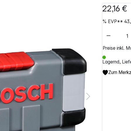
22,16 €
%
EVP**
43
Artikel 
Preise inkl. 
Lagernd, Lief
Zum Merkze