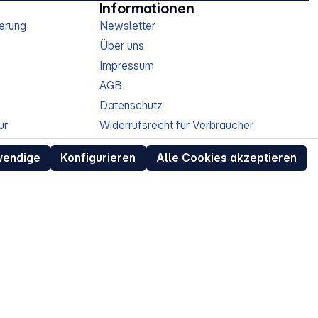
Informationen
erung
Newsletter
Über uns
Impressum
AGB
Datenschutz
ur
Widerrufsrecht für Verbraucher
eit
Retouren (RMA) für Business-Kunden
wendige
Konfigurieren
Alle Cookies akzeptieren
Entsorgungshinweise /
Altgeräterücknahme
Kundeninformation / Bestellablauf
Cookie-Einstellungen
EU Data Act