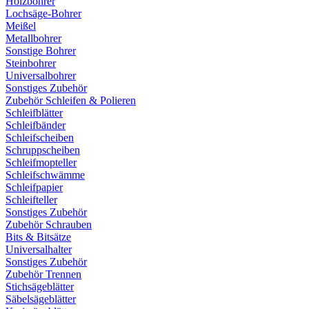
Holzbohrer
Lochsäge-Bohrer
Meißel
Metallbohrer
Sonstige Bohrer
Steinbohrer
Universalbohrer
Sonstiges Zubehör
Zubehör Schleifen & Polieren
Schleifblätter
Schleifbänder
Schleifscheiben
Schruppscheiben
Schleifmopteller
Schleifschwämme
Schleifpapier
Schleifteller
Sonstiges Zubehör
Zubehör Schrauben
Bits & Bitsätze
Universalhalter
Sonstiges Zubehör
Zubehör Trennen
Stichsägeblätter
Säbelsägeblätter