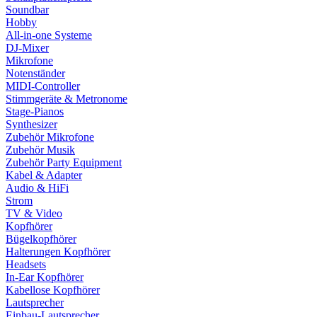
Soundbar
Hobby
All-in-one Systeme
DJ-Mixer
Mikrofone
Notenständer
MIDI-Controller
Stimmgeräte & Metronome
Stage-Pianos
Synthesizer
Zubehör Mikrofone
Zubehör Musik
Zubehör Party Equipment
Kabel & Adapter
Audio & HiFi
Strom
TV & Video
Kopfhörer
Bügelkopfhörer
Halterungen Kopfhörer
Headsets
In-Ear Kopfhörer
Kabellose Kopfhörer
Lautsprecher
Einbau-Lautsprecher