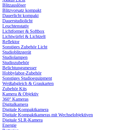
Blitzauslöser
Blitzvorsatz kompakt
Dauerlicht kompakt
Dauerstudiolicht
Leuchtenstativ
Lichtformer & Softbox
Lichtwürfel & Lichtzelt
Reflektor
Sonstiges Zubehör Licht
Studioblitzgerät
Studiolampen
Studiozubehör
Belichtungsmesser
Hobbylabor-Zubehör
Sonstiges Studioequipment
Weißabgleich & Graukarten
Zubehör Kits
Kamera & Objektiv
360° Kameras
Digitalkamera
Digitale Kompaktkamera
Digitale Kompaktkameras mit Wechselobjektiven
Digitale SLR-Kamera
Energie