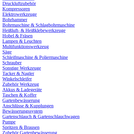
Druckluftzubehör
Kompressoren
Elektrowerkzeuge
Bohrhammer
Bohrmaschine & Schlagbohrmaschine
Heißluft- & Heißklebewerkzeuge
Hobel & Fräsen
Lampen & Leuchten
Multifunktionswerkzeug
Säge
Schleifmaschine & Poliermaschine
Schrauber
Sonstige Werkzeuge
Tacker & Nagler
Winkelschleifer
Zubehör Werkzeug
Akkus & Ladegeräte
Taschen & Koffer
Gartenbewässerung
Anschlüsse & Kupplungen
Bewässerungssystem
Gartenschlauch & Gartenschlauchwagen
Pumpe
Spritzen & Brausen
Zubehör Gartenbewässerung