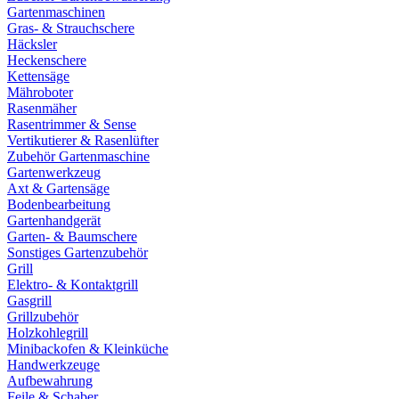
Gartenmaschinen
Gras- & Strauchschere
Häcksler
Heckenschere
Kettensäge
Mähroboter
Rasenmäher
Rasentrimmer & Sense
Vertikutierer & Rasenlüfter
Zubehör Gartenmaschine
Gartenwerkzeug
Axt & Gartensäge
Bodenbearbeitung
Gartenhandgerät
Garten- & Baumschere
Sonstiges Gartenzubehör
Grill
Elektro- & Kontaktgrill
Gasgrill
Grillzubehör
Holzkohlegrill
Minibackofen & Kleinküche
Handwerkzeuge
Aufbewahrung
Feile & Schaber