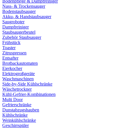
Bodenpflege & Dampfreiniger
Nass- & Trockensauger
Bodenstaubsauger
Akku- & Handstaubsauger
Saugroboter
Dampfreiniger
Staubsaugerbeutel
Zubehör Staubsauger
Frühstück
Toaster
Zitruspressen
Entsafter
Brotbackautomaten
Eierkocher
Elektrogroßgeräte
Waschmaschinen
Side-by-Side Kühlschränke
Wäschetrockner
Kühl-Gefrier-Kombinationen
Multi Door
Gefrierschränke
Dunstabzugshauben
Kühlschränke
Weinkühlschränke
Geschirrspüler