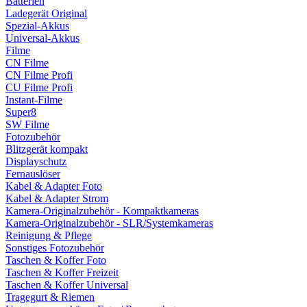
Batterien
Ladegerät Original
Spezial-Akkus
Universal-Akkus
Filme
CN Filme
CN Filme Profi
CU Filme Profi
Instant-Filme
Super8
SW Filme
Fotozubehör
Blitzgerät kompakt
Displayschutz
Fernauslöser
Kabel & Adapter Foto
Kabel & Adapter Strom
Kamera-Originalzubehör - Kompaktkameras
Kamera-Originalzubehör - SLR/Systemkameras
Reinigung & Pflege
Sonstiges Fotozubehör
Taschen & Koffer Foto
Taschen & Koffer Freizeit
Taschen & Koffer Universal
Tragegurt & Riemen