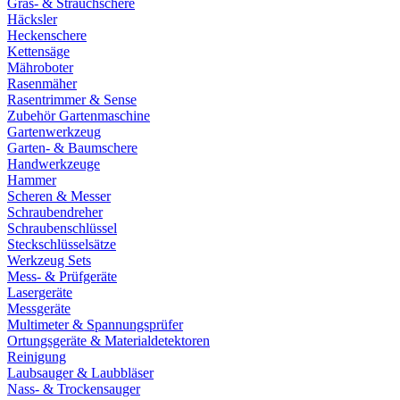
Gras- & Strauchschere
Häcksler
Heckenschere
Kettensäge
Mähroboter
Rasenmäher
Rasentrimmer & Sense
Zubehör Gartenmaschine
Gartenwerkzeug
Garten- & Baumschere
Handwerkzeuge
Hammer
Scheren & Messer
Schraubendreher
Schraubenschlüssel
Steckschlüsselsätze
Werkzeug Sets
Mess- & Prüfgeräte
Lasergeräte
Messgeräte
Multimeter & Spannungsprüfer
Ortungsgeräte & Materialdetektoren
Reinigung
Laubsauger & Laubbläser
Nass- & Trockensauger