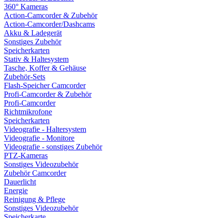
360° Kameras
Action-Camcorder & Zubehör
Action-Camcorder/Dashcams
Akku & Ladegerät
Sonstiges Zubehör
Speicherkarten
Stativ & Haltesystem
Tasche, Koffer & Gehäuse
Zubehör-Sets
Flash-Speicher Camcorder
Profi-Camcorder & Zubehör
Profi-Camcorder
Richtmikrofone
Speicherkarten
Videografie - Haltersystem
Videografie - Monitore
Videografie - sonstiges Zubehör
PTZ-Kameras
Sonstiges Videozubehör
Zubehör Camcorder
Dauerlicht
Energie
Reinigung & Pflege
Sonstiges Videozubehör
Speicherkarte