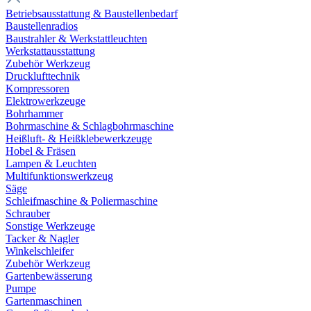
Betriebsausstattung & Baustellenbedarf
Baustellenradios
Baustrahler & Werkstattleuchten
Werkstattausstattung
Zubehör Werkzeug
Drucklufttechnik
Kompressoren
Elektrowerkzeuge
Bohrhammer
Bohrmaschine & Schlagbohrmaschine
Heißluft- & Heißklebewerkzeuge
Hobel & Fräsen
Lampen & Leuchten
Multifunktionswerkzeug
Säge
Schleifmaschine & Poliermaschine
Schrauber
Sonstige Werkzeuge
Tacker & Nagler
Winkelschleifer
Zubehör Werkzeug
Gartenbewässerung
Pumpe
Gartenmaschinen