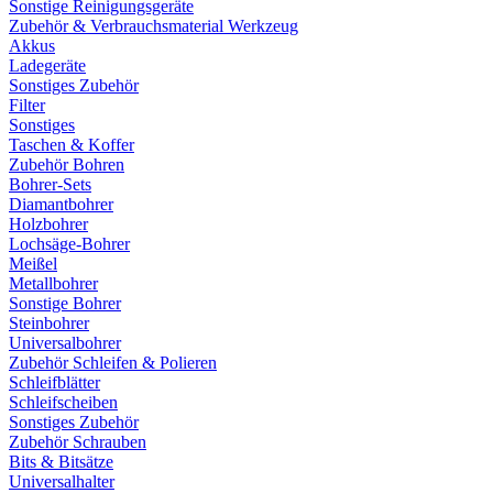
Sonstige Reinigungsgeräte
Zubehör & Verbrauchsmaterial Werkzeug
Akkus
Ladegeräte
Sonstiges Zubehör
Filter
Sonstiges
Taschen & Koffer
Zubehör Bohren
Bohrer-Sets
Diamantbohrer
Holzbohrer
Lochsäge-Bohrer
Meißel
Metallbohrer
Sonstige Bohrer
Steinbohrer
Universalbohrer
Zubehör Schleifen & Polieren
Schleifblätter
Schleifscheiben
Sonstiges Zubehör
Zubehör Schrauben
Bits & Bitsätze
Universalhalter