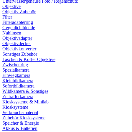
Unterwassergehäuse Foto / Regenschutz
Objektive
Objektiv Zubehör
Filter
Filteradapterring
Gegenlichtblende
Nahlinsen
Objektivadapter
Objektivdeckel
Objektivkonverter
Sonstiges Zubehör
Taschen & Koffer Objektive
Zwischenring
Spezialkamera
Einwegkamera
Kleinbildkamera
Sofortbildkamera
Wildkamera & Sonstiges
Zeitrafferkamera
Kiosksysteme & Minilab
Kiosksysteme
Verbrauchsmaterial
Zubehör Kiosksysteme
Speicher & Energie
Akkus & Batterien