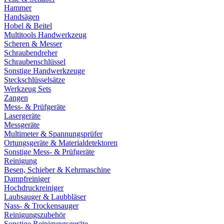
Hammer
Handsägen
Hobel & Beitel
Multitools Handwerkzeug
Scheren & Messer
Schraubendreher
Schraubenschlüssel
Sonstige Handwerkzeuge
Steckschlüsselsätze
Werkzeug Sets
Zangen
Mess- & Prüfgeräte
Lasergeräte
Messgeräte
Multimeter & Spannungsprüfer
Ortungsgeräte & Materialdetektoren
Sonstige Mess- & Prüfgeräte
Reinigung
Besen, Schieber & Kehrmaschine
Dampfreiniger
Hochdruckreiniger
Laubsauger & Laubbläser
Nass- & Trockensauger
Reinigungszubehör
Sonstige Reinigungsgeräte