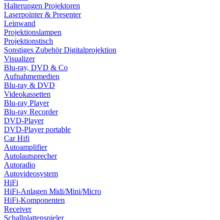
Halterungen Projektoren
Laserpointer & Presenter
Leinwand
Projektionslampen
Projektionstisch
Sonstiges Zubehör Digitalprojektion
Visualizer
Blu-ray, DVD & Co
Aufnahmemedien
Blu-ray & DVD
Videokassetten
Blu-ray Player
Blu-ray Recorder
DVD-Player
DVD-Player portable
Car Hifi
Autoamplifier
Autolautsprecher
Autoradio
Autovideosystem
HiFi
HiFi-Anlagen Midi/Mini/Micro
HiFi-Komponenten
Receiver
Schallplattenspieler