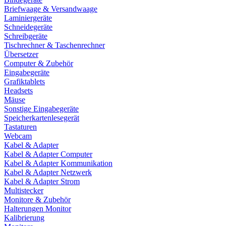
Briefwaage & Versandwaage
Laminiergeräte
Schneidegeräte
Schreibgeräte
Tischrechner & Taschenrechner
Übersetzer
Computer & Zubehör
Eingabegeräte
Grafiktablets
Headsets
Mäuse
Sonstige Eingabegeräte
Speicherkartenlesegerät
Tastaturen
Webcam
Kabel & Adapter
Kabel & Adapter Computer
Kabel & Adapter Kommunikation
Kabel & Adapter Netzwerk
Kabel & Adapter Strom
Multistecker
Monitore & Zubehör
Halterungen Monitor
Kalibrierung