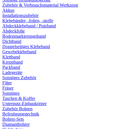
Zubehör & Verbrauchsmaterial Werkzeug
Akkus
Installationszubehör
Klebebänder, -folien, -stoffe
Abdeckklebeband / Putzband
Abdeckfolie
Bodenmarkierungsband
Dichtband
Doppelseitiges Klebeband
Gewebeklebeband
Klettband
Kreppband
Packband
Ladegeräte
Sonstiges Zubehör
Filter
Fräser
Sonstiges
Taschen & Koffer
Unterputz-Einbaukörper
Zubehör Bohren
Befestigungstechnik
Bohrer-Sets
Diamantbohrer