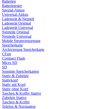
Batterien
Batterietester
Spezial-Akkus
Universal-Akkus
Ladegerät & Netzteil
Ladegerät Original
Ladegerät Universal
Netzteile Original
Netzteile Universal
Mobile Stromversorgung
Speicherkarte
Archivierung Speicherkarte
CFast
Compact Flash
Micro SD
SD
Sonstige Speicherkarten
Stativ & Zubehör
Stativkopf
Stativ mit Kopf
Stativ ohne Kopf
Taschen & Koffer Stative
Zubehör Stative
Taschen & Koffer
Telefon & Navigation