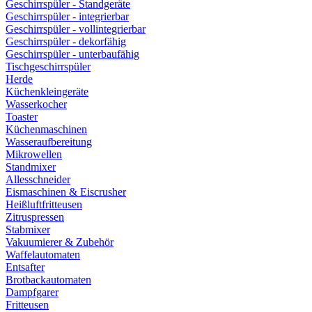
Geschirrspüler - Standgeräte
Geschirrspüler - integrierbar
Geschirrspüler - vollintegrierbar
Geschirrspüler - dekorfähig
Geschirrspüler - unterbaufähig
Tischgeschirrspüler
Herde
Küchenkleingeräte
Wasserkocher
Toaster
Küchenmaschinen
Wasseraufbereitung
Mikrowellen
Standmixer
Allesschneider
Eismaschinen & Eiscrusher
Heißluftfritteusen
Zitruspressen
Stabmixer
Vakuumierer & Zubehör
Waffelautomaten
Entsafter
Brotbackautomaten
Dampfgarer
Fritteusen