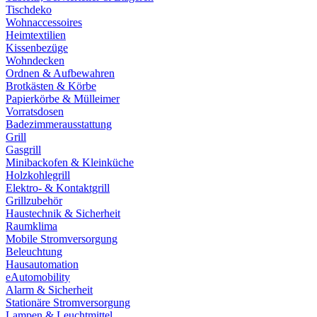
Tischdeko
Wohnaccessoires
Heimtextilien
Kissenbezüge
Wohndecken
Ordnen & Aufbewahren
Brotkästen & Körbe
Papierkörbe & Mülleimer
Vorratsdosen
Badezimmerausstattung
Grill
Gasgrill
Minibackofen & Kleinküche
Holzkohlegrill
Elektro- & Kontaktgrill
Grillzubehör
Haustechnik & Sicherheit
Raumklima
Mobile Stromversorgung
Beleuchtung
Hausautomation
eAutomobility
Alarm & Sicherheit
Stationäre Stromversorgung
Lampen & Leuchtmittel