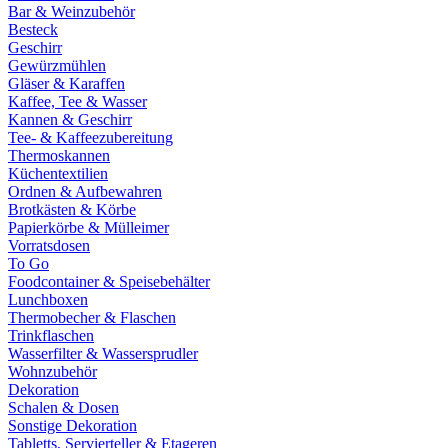
Bar & Weinzubehör
Besteck
Geschirr
Gewürzmühlen
Gläser & Karaffen
Kaffee, Tee & Wasser
Kannen & Geschirr
Tee- & Kaffeezubereitung
Thermoskannen
Küchentextilien
Ordnen & Aufbewahren
Brotkästen & Körbe
Papierkörbe & Mülleimer
Vorratsdosen
To Go
Foodcontainer & Speisebehälter
Lunchboxen
Thermobecher & Flaschen
Trinkflaschen
Wasserfilter & Wassersprudler
Wohnzubehör
Dekoration
Schalen & Dosen
Sonstige Dekoration
Tabletts, Servierteller & Etageren