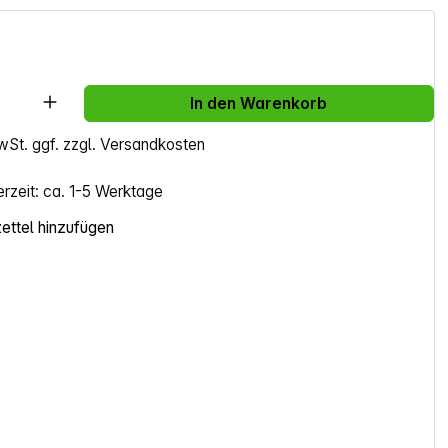
Anzahl: Gib den gewünschten Wert ein ode
In den Warenkorb
MwSt. ggf. zzgl. Versandkosten
erzeit: ca. 1-5 Werktage
ttel hinzufügen