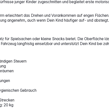
edürfnisse junger Kinder zugeschnitten und begleitet erste motori
m erleichtert das Drehen und Vorankommen auf engen Flächen. 
ng angenehm, auch wenn Dein Kind häufiger auf- und absteigt. D
atz für Spielsachen oder kleine Snacks bietet. Die Oberfläche läs
ahrzeug langfristig einsetzbar und unterstützt Dein Kind bei zah
tändigen Steuern
zung
enräumen
tungen
hygienischen Gebrauch
Strecken
g: 20 kg