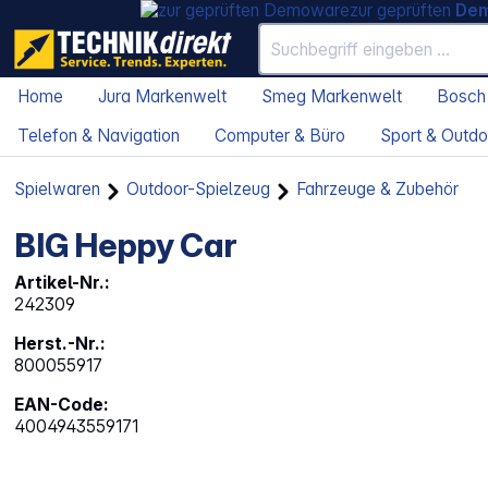
zur geprüften
De
Home
Jura Markenwelt
Smeg Markenwelt
Bosch
Telefon & Navigation
Computer & Büro
Sport & Outdo
Spielwaren
Outdoor-Spielzeug
Fahrzeuge & Zubehör
BIG Heppy Car
Artikel-Nr.:
242309
Herst.-Nr.:
800055917
EAN-Code:
4004943559171