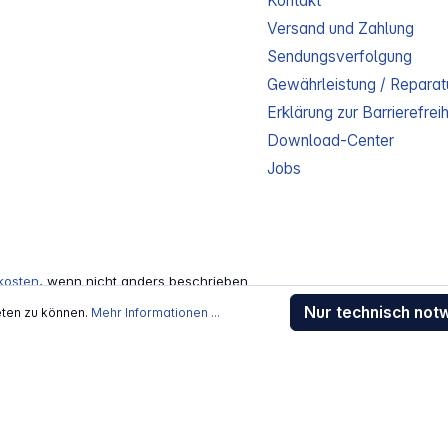
Kontakt
Versand und Zahlung
Sendungsverfolgung
Gewährleistung / Reparat
Erklärung zur Barrierefreih
Download-Center
Jobs
kosten
, wenn nicht anders beschrieben
rstellers / Lieferanten.
Nur technisch not
eten zu können.
Mehr Informationen ...
 Alle Rechte vorbehalten.