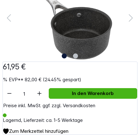
61,95 €
%
EVP**
82,00 €
(24.45% gespart)
Artikel Anzahl: Gib den gewünschten Wert e
In den Warenkorb
Preise inkl. MwSt. ggf. zzgl. Versandkosten
Lagernd, Lieferzeit: ca. 1-5 Werktage
Zum Merkzettel hinzufügen