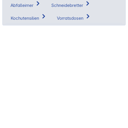
Abfalleimer
Schneidebretter
Kochutensilien
Vorratsdosen