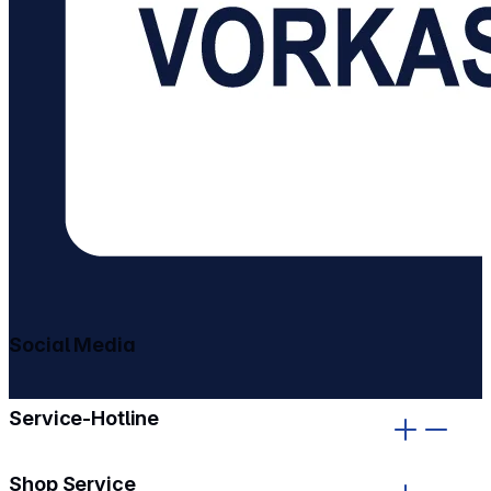
Social Media
gehe zu facebook
gehe zu instagram
Service-Hotline
Shop Service