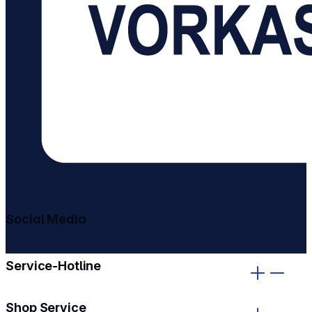
Social Media
gehe zu facebook
gehe zu instagram
Service-Hotline
Shop Service