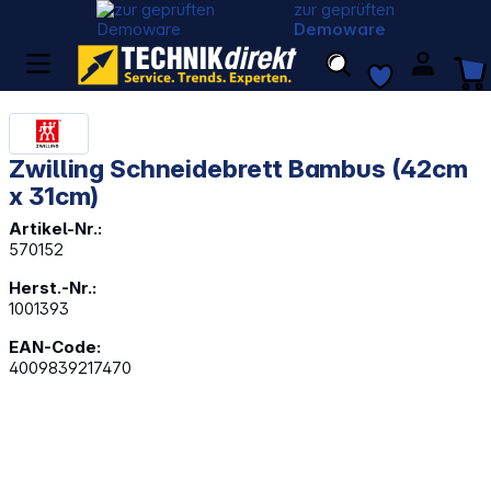
zur geprüften
Demoware
Zwilling Schneidebrett Bambus (42cm
x 31cm)
Artikel-Nr.:
570152
Herst.-Nr.:
1001393
EAN-Code:
4009839217470
Bildergalerie überspringen