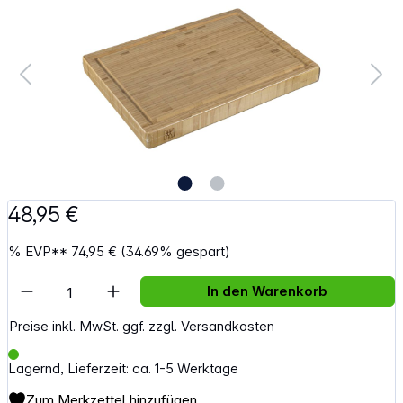
48,95 €
%
EVP**
74,95 €
(34.69% gespart)
Artikel Anzahl: Gib den gewünschten Wert e
In den Warenkorb
Preise inkl. MwSt. ggf. zzgl. Versandkosten
Lagernd, Lieferzeit: ca. 1-5 Werktage
Zum Merkzettel hinzufügen