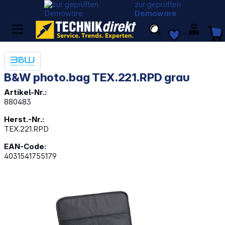
zur geprüften
Demoware
B&W photo.bag TEX.221.RPD grau
Artikel-Nr.:
880483
Herst.-Nr.:
TEX.221.RPD
EAN-Code:
4031541755179
Bildergalerie überspringen