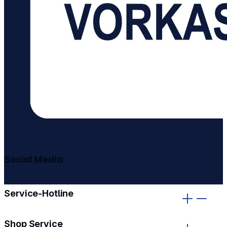
Social Media
gehe zu facebook
gehe zu instagram
Service-Hotline
Shop Service