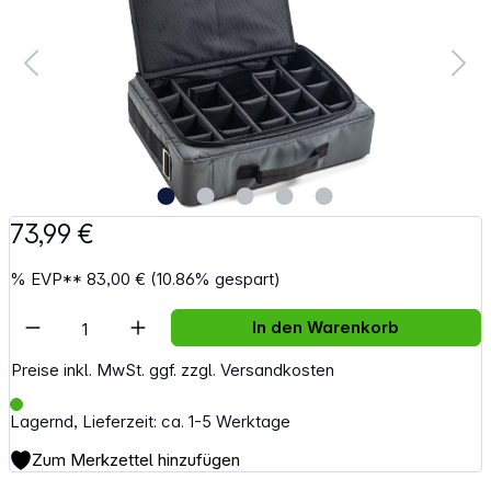
73,99 €
%
EVP**
83,00 €
(10.86% gespart)
Artikel Anzahl: Gib den gewünschten Wert e
In den Warenkorb
Preise inkl. MwSt. ggf. zzgl. Versandkosten
Lagernd, Lieferzeit: ca. 1-5 Werktage
Zum Merkzettel hinzufügen