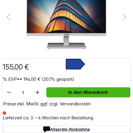
155,00 €
%
EVP**
194,00 €
(20.1% gespart)
Artikel Anzahl: Gib den gewünschten Wert e
In den Warenkorb
Preise inkl. MwSt. ggf. zzgl. Versandkosten
Lieferzeit ca. 3 – 4 Wochen nach Bestellung
Altgeräte-Rücknahme