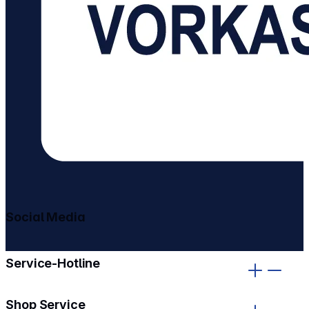
Social Media
gehe zu facebook
gehe zu instagram
Service-Hotline
Shop Service