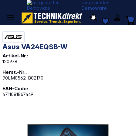
zur geprüften
Demoware
Asus VA24EQSB-W
Artikel-Nr.:
120978
Herst.-Nr.:
90LM0562-B02170
EAN-Code:
4711081867449
Bildergalerie überspringen