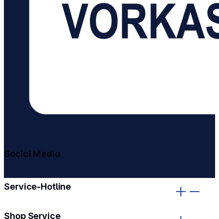
Social Media
gehe zu facebook
gehe zu instagram
Service-Hotline
Shop Service