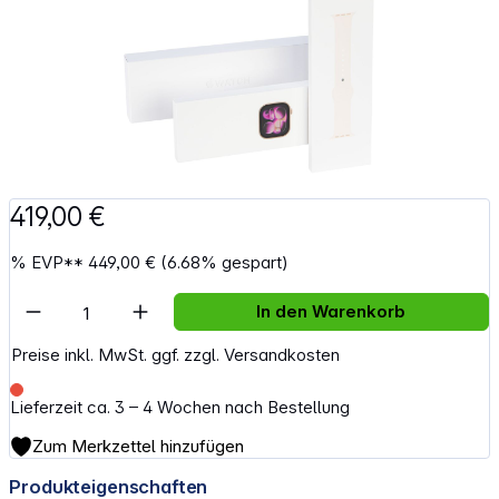
419,00 €
%
EVP**
449,00 €
(6.68% gespart)
Artikel Anzahl: Gib den gewünschten Wert e
In den Warenkorb
Preise inkl. MwSt. ggf. zzgl. Versandkosten
Lieferzeit ca. 3 – 4 Wochen nach Bestellung
Zum Merkzettel hinzufügen
Produkteigenschaften