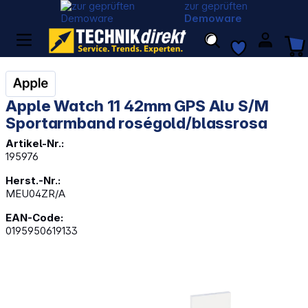
zur geprüften
Demoware
Apple Watch 11 42mm GPS Alu S/M
Sportarmband roségold/blassrosa
Artikel-Nr.:
195976
Herst.-Nr.:
MEU04ZR/A
EAN-Code:
0195950619133
Bildergalerie überspringen