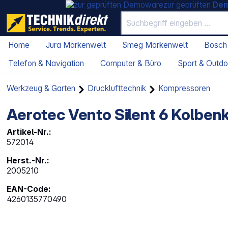
zur geprüften
De
Home
Jura Markenwelt
Smeg Markenwelt
Bosch
Telefon & Navigation
Computer & Büro
Sport & Outdo
Werkzeug & Garten
Drucklufttechnik
Kompressoren
Aerotec Vento Silent 6 Kolbe
Artikel-Nr.:
572014
Herst.-Nr.:
2005210
EAN-Code:
4260135770490