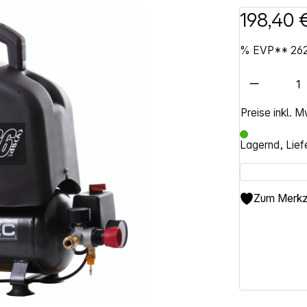
198,40 
%
EVP**
26
Artikel 
Preise inkl. 
Lagernd, Lief
Zum Merkze