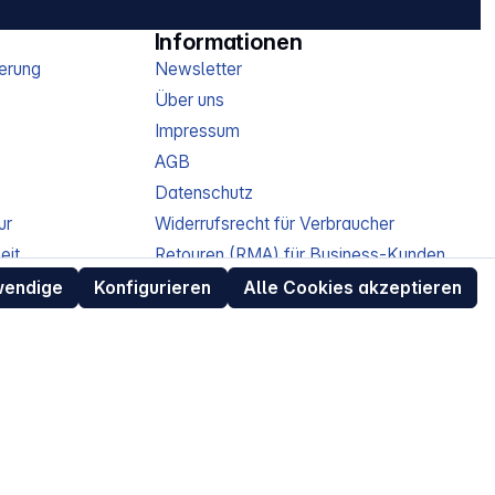
Informationen
erung
Newsletter
Über uns
Impressum
AGB
Datenschutz
ur
Widerrufsrecht für Verbraucher
eit
Retouren (RMA) für Business-Kunden
Entsorgungshinweise /
wendige
Konfigurieren
Alle Cookies akzeptieren
Altgeräterücknahme
Kundeninformation / Bestellablauf
Cookie-Einstellungen
EU Data Act