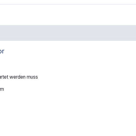
or
essor"
artet werden muss
rm