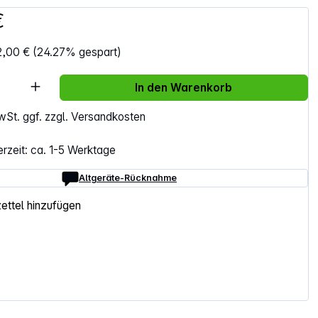
€
2,00 €
(24.27% gespart)
Anzahl: Gib den gewünschten Wert ein ode
In den Warenkorb
MwSt. ggf. zzgl. Versandkosten
erzeit: ca. 1-5 Werktage
Altgeräte-Rücknahme
ttel hinzufügen