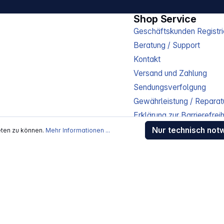
Shop Service
Geschäftskunden Registri
Beratung / Support
Kontakt
Versand und Zahlung
Sendungsverfolgung
Gewährleistung / Reparat
Erklärung zur Barrierefreih
Download-Center
Nur technisch not
eten zu können.
Mehr Informationen ...
Jobs
kosten
, wenn nicht anders beschrieben
rstellers / Lieferanten.
 Alle Rechte vorbehalten.