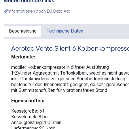
weiterführende Links
Informationen nach EU Data Act
Beschreibung
Technische Daten
Aerotec Vento Silent 6 Kolbenkompress
Artikelinformationen "Aerotec Vento Silent 6 Kolbenkompr
Merkmale:
mobiler Kolbenkompressor in ölfreier Ausführung
1-Zylinder-Aggregat mit Teflonkolben, welches nicht gew
inkl. Durckminderer zur genauen Abgabedruckeinstellung
bestens für den Inneneinsatz geeignet, da sehr geräuscha
mit Gummistandfüßen für vibrationsfreien Stand
Eigenschaften:
Kesselgröße: 6 l
Kesseldruck: 8 bar
Ansaugleistung: 110 l/min
Liefermenge: 90 l/min