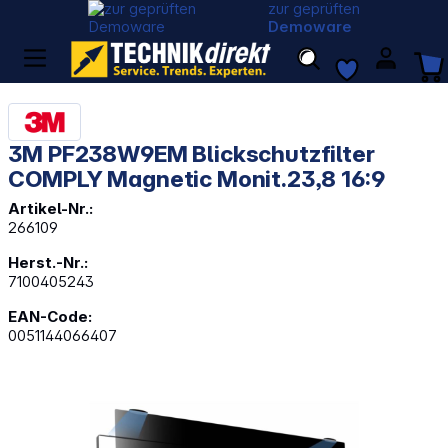
zur geprüften
Demoware
3M PF238W9EM Blickschutzfilter
COMPLY Magnetic Monit.23,8 16:9
Artikel-Nr.:
266109
Herst.-Nr.:
7100405243
EAN-Code:
0051144066407
Bildergalerie überspringen