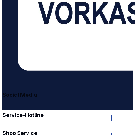
Social Media
gehe zu facebook
gehe zu instagram
Service-Hotline
Shop Service