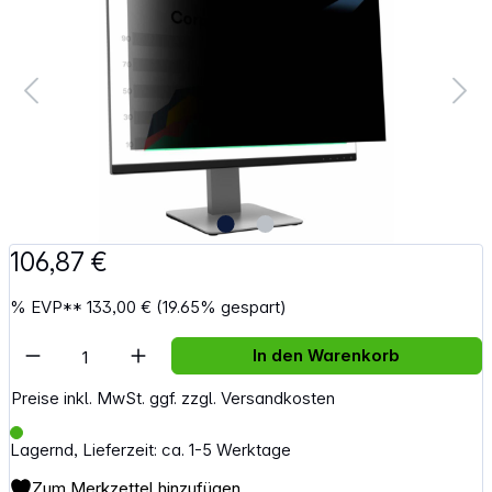
106,87 €
%
EVP**
133,00 €
(19.65% gespart)
Artikel Anzahl: Gib den gewünschten Wert e
In den Warenkorb
Preise inkl. MwSt. ggf. zzgl. Versandkosten
Lagernd, Lieferzeit: ca. 1-5 Werktage
Zum Merkzettel hinzufügen