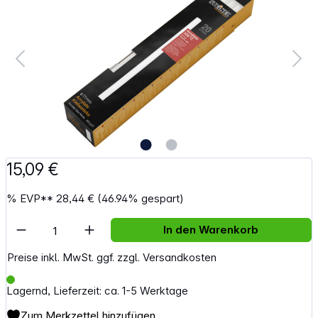
15,09 €
%
EVP**
28,44 €
(46.94% gespart)
Artikel Anzahl: Gib den gewünschten Wert e
In den Warenkorb
Preise inkl. MwSt. ggf. zzgl. Versandkosten
Lagernd, Lieferzeit: ca. 1-5 Werktage
Zum Merkzettel hinzufügen