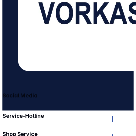
Social Media
gehe zu facebook
gehe zu instagram
Service-Hotline
Shop Service