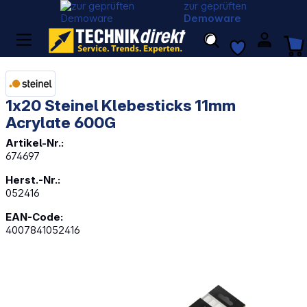
zur geprüften
Demoware
1x20 Steinel Klebesticks 11mm
Acrylate 600G
Artikel-Nr.:
674697
Herst.-Nr.:
052416
EAN-Code:
4007841052416
Bildergalerie überspringen