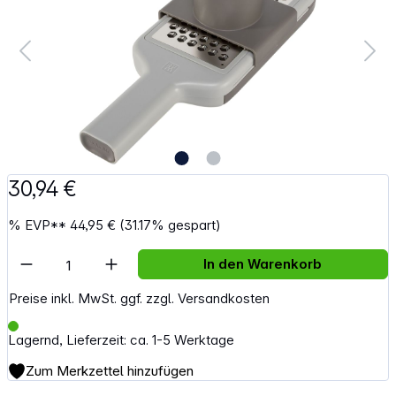
30,94 €
%
EVP**
44,95 €
(31.17% gespart)
Artikel Anzahl: Gib den gewünschten Wert e
In den Warenkorb
Preise inkl. MwSt. ggf. zzgl. Versandkosten
Lagernd, Lieferzeit: ca. 1-5 Werktage
Zum Merkzettel hinzufügen