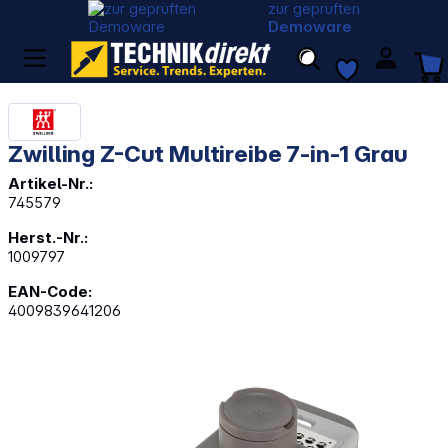
zur geprüften
Demoware
Zwilling Z-Cut Multireibe 7-in-1 Grau
Artikel-Nr.:
745579
Herst.-Nr.:
1009797
EAN-Code:
4009839641206
Bildergalerie überspringen