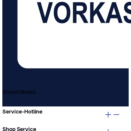
Social Media
gehe zu facebook
gehe zu instagram
Service-Hotline
Shop Service