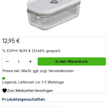
12,95 €
%
EVP**
18,95 €
(31.66% gespart)
Artikel Anzahl: Gib den gewünschten Wert e
In den Warenkorb
Preise inkl. MwSt. ggf. zzgl. Versandkosten
Lagernd, Lieferzeit: ca. 1-5 Werktage
Zum Merkzettel hinzufügen
Produkteigenschaften