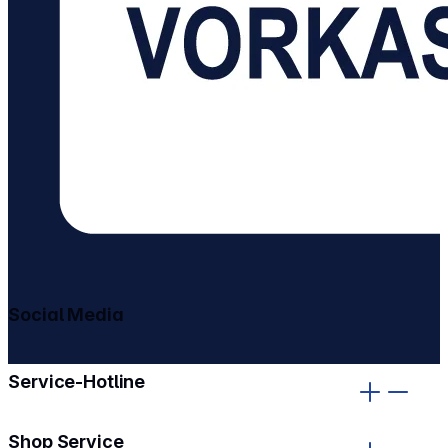
Social Media
gehe zu facebook
gehe zu instagram
Service-Hotline
Shop Service