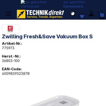
zur geprüften
Demoware
Zwilling Fresh&Save Vakuum Box S
Artikel-Nr.:
775973
Herst.-Nr.:
36803-100
EAN-Code:
4009839523878
Bildergalerie überspringen