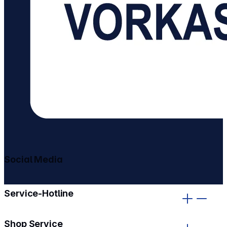
Social Media
gehe zu facebook
gehe zu instagram
Service-Hotline
Shop Service