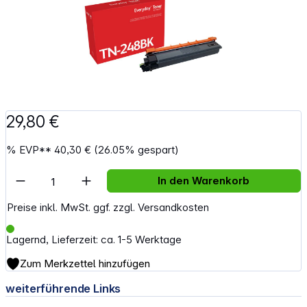
29,80 €
%
EVP**
40,30 €
(26.05% gespart)
Artikel Anzahl: Gib den gewünschten Wert e
In den Warenkorb
Preise inkl. MwSt. ggf. zzgl. Versandkosten
Lagernd, Lieferzeit: ca. 1-5 Werktage
Zum Merkzettel hinzufügen
weiterführende Links