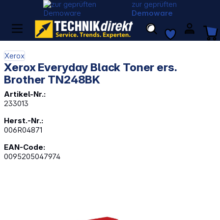
zur geprüften
Demoware
Xerox
Xerox Everyday Black Toner ers.
Brother TN248BK
Artikel-Nr.:
233013
Herst.-Nr.:
006R04871
EAN-Code:
0095205047974
Bildergalerie überspringen