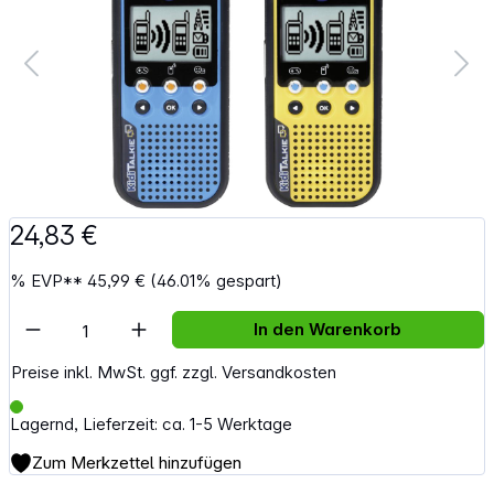
24,83 €
%
EVP**
45,99 €
(46.01% gespart)
Artikel Anzahl: Gib den gewünschten Wert e
In den Warenkorb
Preise inkl. MwSt. ggf. zzgl. Versandkosten
Lagernd, Lieferzeit: ca. 1-5 Werktage
Zum Merkzettel hinzufügen