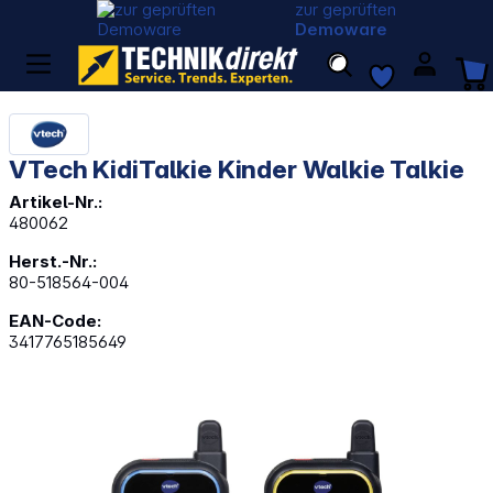
zur geprüften
Demoware
VTech KidiTalkie Kinder Walkie Talkie
Artikel-Nr.:
480062
Herst.-Nr.:
80-518564-004
EAN-Code:
3417765185649
Bildergalerie überspringen