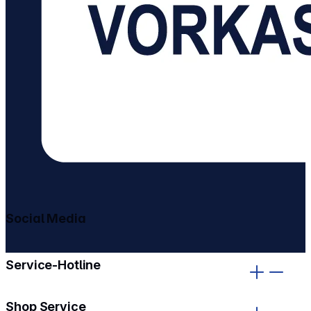
Social Media
gehe zu facebook
gehe zu instagram
Service-Hotline
Shop Service