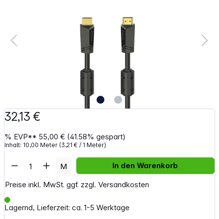
32,13 €
%
EVP**
55,00 €
(41.58% gespart)
Inhalt:
10,00 Meter
(3,21 € / 1 Meter)
Artikel Anzahl: Gib den gewünschten Wert e
In den Warenkorb
M
Preise inkl. MwSt. ggf. zzgl. Versandkosten
Lagernd, Lieferzeit: ca. 1-5 Werktage