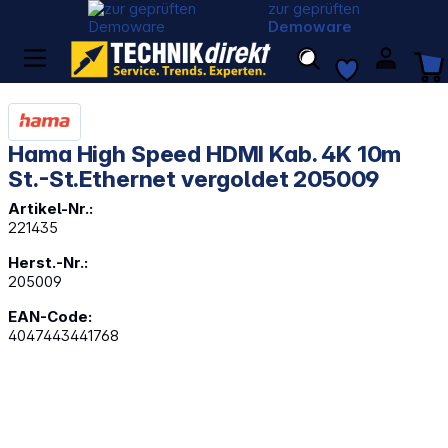
zur geprüften
Demoware
Hama High Speed HDMI Kab. 4K 10m
St.-St.Ethernet vergoldet 205009
Artikel-Nr.:
221435
Herst.-Nr.:
205009
EAN-Code:
4047443441768
Bildergalerie überspringen