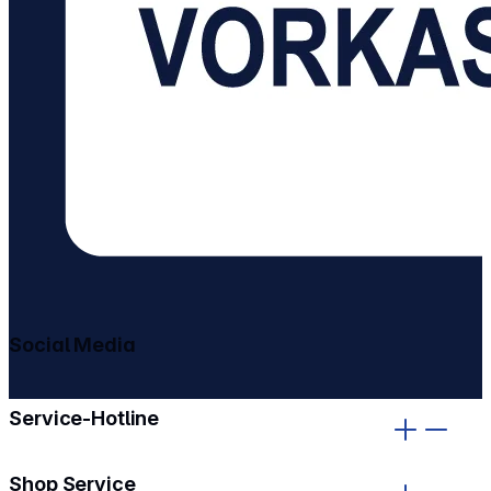
Social Media
gehe zu facebook
gehe zu instagram
Service-Hotline
Shop Service