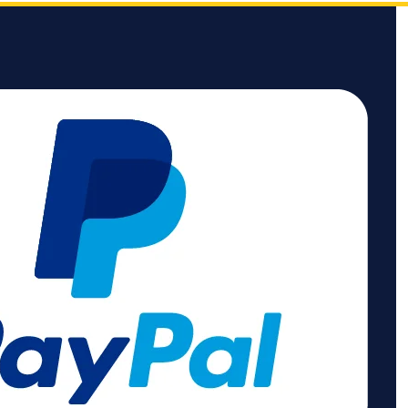
e unterstützten
rmate wie DTS
DTS:X, Dolby
 oder Dolby
rmöglichen ein
ichliches
erlebnis. Die
he Abschirmung
die
lichen Daten
ußere
üsse. In
ion mit den 24k
eten Steckern
Leitern aus
nem OFC-Kupfer
rt das Kabel
bile
ertragung für
sgezeichnete
d Tonqualität.
ckt mit
enden Features
10+, Dolby Vison
anced ARC