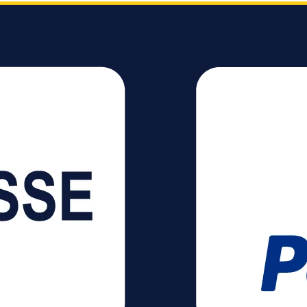
ützten
Gb/s. Die unterstützten
Gb/s. Di
ie DTS
Audioformate wie DTS
Audiofo
Dolby
Master, DTS:X, Dolby
Master, 
olby
True HD oder Dolby
True HD
en ein
Atmos ermöglichen ein
Atmos e
s
unvergleichliches
unvergle
. Die
Heimkinoerlebnis. Die
Heimkino
irmung
dreifache Abschirmung
dreifac
schützt die
schützt 
aten
empfindlichen Daten
empfind
gegen äußere
gegen ä
Störeinflüsse. In
Störeinfl
 den 24k
Kombination mit den 24k
Kombinat
ckern
vergoldeten Steckern
vergold
aus
und den Leitern aus
und den 
-Kupfer
hochreinem OFC-Kupfer
hochrei
abel
garantiert das Kabel
garantie
eine stabile
eine sta
ng für
Signalübertragung für
Signalüb
nete
eine ausgezeichnete
eine au
ität.
Bild- und Tonqualität.
Bild- un
Vollgepackt mit
Vollgepa
eatures
wegweisenden Features
wegweis
by Vison
wie HDR10+, Dolby Vison
wie HDR
ARC
und Enhanced ARC
und Enh