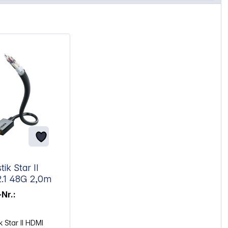
tik Star II
HDMI2.1 48G 2,0m
-Nr.:
k Star II HDMI