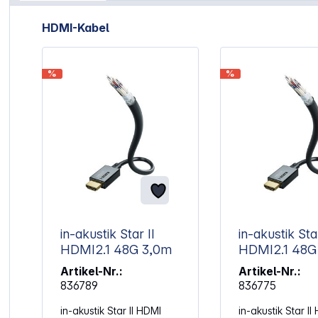
Artikelgalerie überspringen
HDMI-Kabel
%
%
in-akustik Star II
in-akustik Star
HDMI2.1 48G 3,0m
HDMI2.1
Artikel-Nr.:
Artikel-Nr.:
836789
836775
in-akustik Star II HDMI
in-akustik Star II