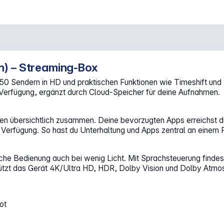
n) – Streaming-Box
tion schwarz"
 150 Sendern in HD und praktischen Funktionen wie Timeshift und 
r Verfügung, ergänzt durch Cloud-Speicher für deine Aufnahmen.
n übersichtlich zusammen. Deine bevorzugten Apps erreichst du 
 Verfügung. So hast du Unterhaltung und Apps zentral an einem P
che Bedienung auch bei wenig Licht. Mit Sprachsteuerung findes
stützt das Gerät 4K/Ultra HD, HDR, Dolby Vision und Dolby Atmo
ot