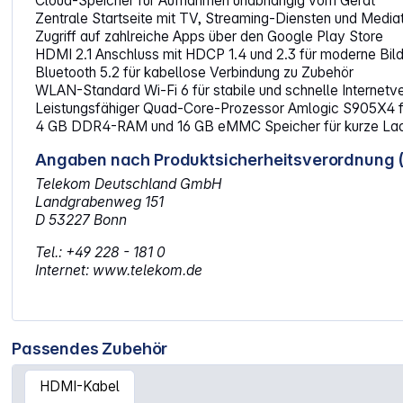
Cloud-Speicher für Aufnahmen unabhängig vom Gerät
Zentrale Startseite mit TV, Streaming-Diensten und Medi
Zugriff auf zahlreiche Apps über den Google Play Store
HDMI 2.1 Anschluss mit HDCP 1.4 und 2.3 für moderne Bil
Bluetooth 5.2 für kabellose Verbindung zu Zubehör
WLAN-Standard Wi-Fi 6 für stabile und schnelle Internetv
Leistungsfähiger Quad-Core-Prozessor Amlogic S905X4 fü
4 GB DDR4-RAM und 16 GB eMMC Speicher für kurze Ladez
Angaben nach Produktsicherheitsverordnung 
Telekom Deutschland GmbH
Landgrabenweg 151
D 53227 Bonn
Tel.: +49 228 - 181 0
Internet: www.telekom.de
Passendes Zubehör
HDMI-Kabel