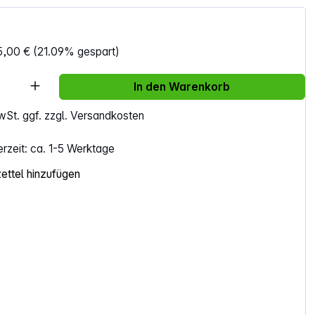
5,00 €
(21.09% gespart)
Anzahl: Gib den gewünschten Wert ein ode
In den Warenkorb
MwSt. ggf. zzgl. Versandkosten
erzeit: ca. 1-5 Werktage
ttel hinzufügen