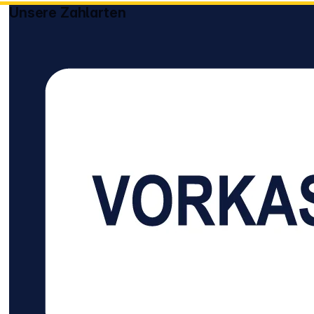
Gb/s. Die unterstützten
Gb/s. Die unterst
Unsere Zahlarten
Audioformate wie DTS
Audioformate w
Master, DTS:X, Dolby
Master, DTS:X, 
True HD oder Dolby
True HD oder D
Atmos ermöglichen ein
Atmos ermöglich
unvergleichliches
unvergleichliche
Heimkinoerlebnis. Die
Heimkinoerlebnis
dreifache Abschirmung
dreifache Absch
schützt die
schützt die
empfindlichen Daten
empfindlichen D
gegen äußere
gegen äußere
Störeinflüsse. In
Störeinflüsse. In
Kombination mit den 24k
Kombination mit
vergoldeten Steckern
vergoldeten Ste
und den Leitern aus
und den Leitern 
hochreinem OFC-Kupfer
hochreinem OFC
garantiert das Kabel
garantiert das K
eine stabile
eine stabile
Signalübertragung für
Signalübertragu
eine ausgezeichnete
eine ausgezeich
Bild- und Tonqualität.
Bild- und Tonqual
Vollgepackt mit
Vollgepackt mit
wegweisenden Features
wegweisenden F
wie HDR10+, Dolby Vison
wie HDR10+, Dol
und Enhanced ARC
und Enhanced 