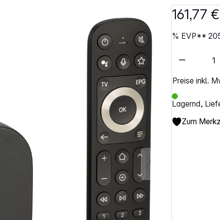
161,77 €
%
EVP**
20
Artikel 
Preise inkl. 
Lagernd, Lief
Zum Merkze