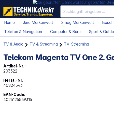
zur geprüften
De
Home
Jura Markenwelt
Smeg Markenwelt
Bosch
Telefon & Navigation
Computer & Büro
Sport & Outdo
TV & Audio
TV & Streaming
TV-Streaming
Telekom Magenta TV One 2. G
Artikel-Nr.:
203522
Herst.-Nr.:
40824543
EAN-Code:
4025125549315