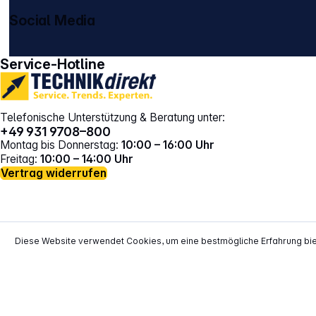
Social Media
gehe zu facebook
gehe zu instagram
Service-Hotline
Telefonische Unterstützung & Beratung unter:
+49 931 9708–800
Montag bis Donnerstag:
10:00 – 16:00 Uhr
Freitag:
10:00 – 14:00 Uhr
Vertrag widerrufen
Diese Website verwendet Cookies, um eine bestmögliche Erfahrung bi
*