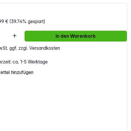
99 €
(39.74% gespart)
Anzahl: Gib den gewünschten Wert ein ode
In den Warenkorb
MwSt. ggf. zzgl. Versandkosten
erzeit: ca. 1-5 Werktage
ttel hinzufügen