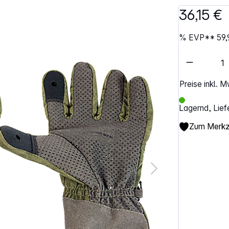
36,15 €
%
EVP**
59,
Artikel 
Preise inkl. 
Lagernd, Lief
Zum Merkze