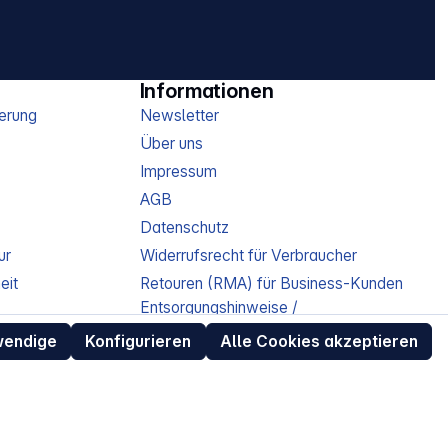
Informationen
erung
Newsletter
Über uns
Impressum
AGB
Datenschutz
ur
Widerrufsrecht für Verbraucher
eit
Retouren (RMA) für Business-Kunden
Entsorgungshinweise /
Altgeräterücknahme
wendige
Konfigurieren
Alle Cookies akzeptieren
Kundeninformation / Bestellablauf
Cookie-Einstellungen
EU Data Act