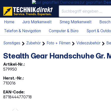
zur geprüften
De
Home
Jura Markenwelt
Smeg Markenwelt
Bosch
Telefon & Navigation
Computer & Büro
Sport & Outdo
Sonstiges
Zubehör
Foto + Filmen
Videozubehör
Be
Stealth Gear Handschuhe Gr. 
Artikel-Nr.:
579950
Herst.-Nr.:
710016
EAN-Code:
8718444770718